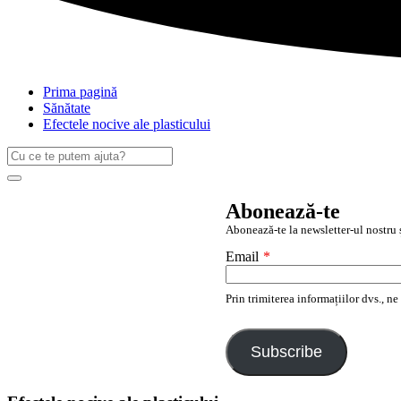
Prima pagină
Sănătate
Efectele nocive ale plasticului
Caută
după:
Search
Abonează-te
Abonează-te la newsletter-ul nostru ș
Email
*
Prin trimiterea informațiilor dvs., n
Subscribe