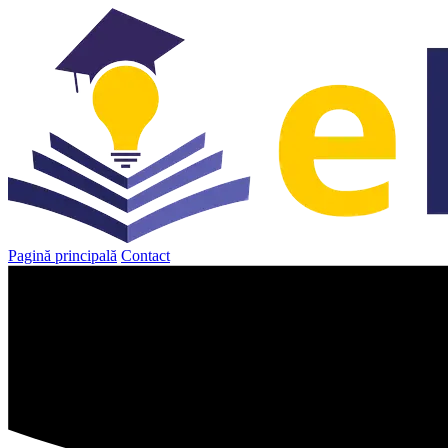
Sari
la
conținut
Pagină principală
Contact