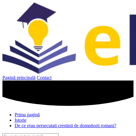
Sari
la
conținut
Pagină principală
Contact
Prima pagină
Istorie
De ce erau persecutati crestinii de domnitorii romani?
Caută