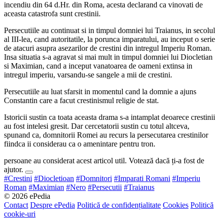
incendiu din 64 d.Hr. din Roma, acesta declarand ca vinovati de
aceasta catastrofa sunt crestinii.
Persecutiile au continuat si in timpul domniei lui Traianus, in secolul
al III-lea, cand autoritatile, la porunca imparatului, au inceput o serie
de atacuri asupra asezarilor de crestini din intregul Imperiu Roman.
Insa situatia s-a agravat si mai mult in timpul domniei lui Diocletian
si Maximian, cand a inceput vanatoarea de oameni extinsa in
intregul imperiu, varsandu-se sangele a mii de crestini.
Persecutiile au luat sfarsit in momentul cand la domnie a ajuns
Constantin care a facut crestinismul religie de stat.
Istoricii sustin ca toata aceasta drama s-a intamplat deoarece crestinii
au fost intelesi gresit. Dar cercetatorii sustin cu totul altceva,
spunand ca, domnitorii Romei au recurs la persecutarea crestinilor
fiindca ii considerau ca o amenintare pentru tron.
persoane au considerat acest articol util. Votează dacă ți-a fost de
ajutor.
#Crestini
#Diocletioan
#Domnitori
#Imparati Romani
#Imperiu
Roman
#Maximian
#Nero
#Persecutii
#Traianus
© 2026 ePedia
Contact
Despre ePedia
Politică de confidențialitate
Cookies
Politică
cookie-uri