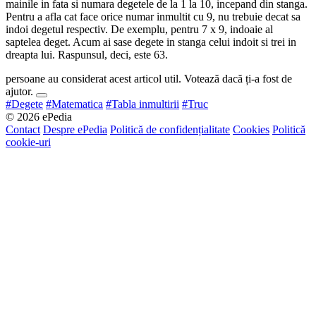
mainile in fata si numara degetele de la 1 la 10, incepand din stanga.
Pentru a afla cat face orice numar inmultit cu 9, nu trebuie decat sa
indoi degetul respectiv. De exemplu, pentru 7 x 9, indoaie al
saptelea deget. Acum ai sase degete in stanga celui indoit si trei in
dreapta lui. Raspunsul, deci, este 63.
persoane au considerat acest articol util. Votează dacă ți-a fost de
ajutor.
#Degete
#Matematica
#Tabla inmultirii
#Truc
© 2026 ePedia
Contact
Despre ePedia
Politică de confidențialitate
Cookies
Politică
cookie-uri