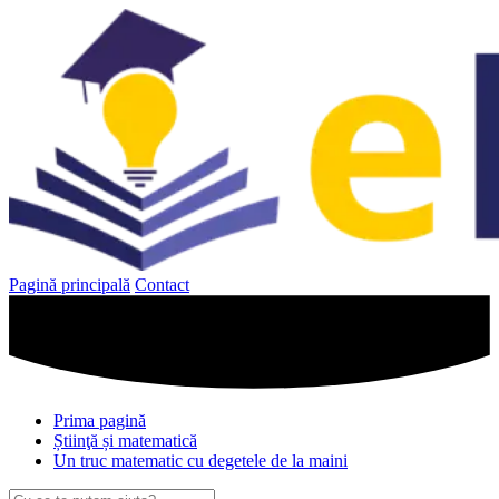
Sari
la
conținut
Pagină principală
Contact
Prima pagină
Știinţă și matematică
Un truc matematic cu degetele de la maini
Caută