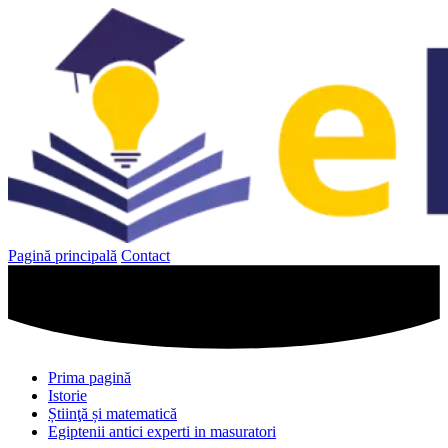
Sari
la
conținut
Pagină principală
Contact
Prima pagină
Istorie
Știinţă și matematică
Egiptenii antici experti in masuratori