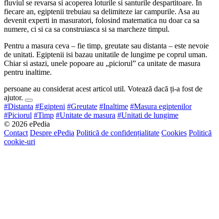
fluviul se revarsa si acoperea loturile si santurile despartitoare. In
fiecare an, egiptenii trebuiau sa delimiteze iar campurile. Asa au
devenit experti in masuratori, folosind matematica nu doar ca sa
numere, ci si ca sa construiasca si sa marcheze timpul.
Pentru a masura ceva – fie timp, greutate sau distanta – este nevoie
de unitati. Egiptenii isi bazau unitatile de lungime pe coprul uman.
Chiar si astazi, unele popoare au „piciorul” ca unitate de masura
pentru inaltime.
persoane au considerat acest articol util. Votează dacă ți-a fost de
ajutor.
#Distanta
#Egipteni
#Greutate
#Inaltime
#Masura egiptenilor
#Piciorul
#Timp
#Unitate de masura
#Unitati de lungime
© 2026 ePedia
Contact
Despre ePedia
Politică de confidențialitate
Cookies
Politică
cookie-uri