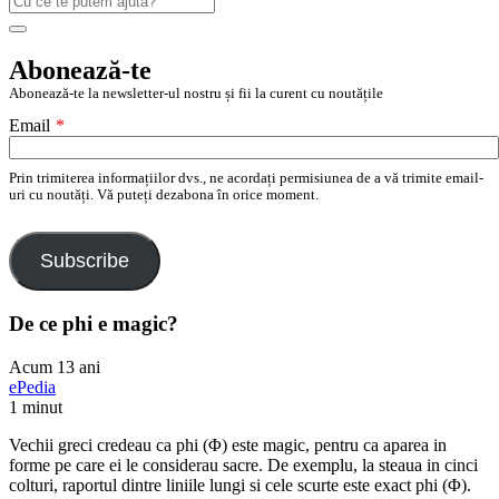
după:
Search
Abonează-te
Abonează-te la newsletter-ul nostru și fii la curent cu noutățile
Email
*
Prin trimiterea informațiilor dvs., ne acordați permisiunea de a vă trimite email-
uri cu noutăți. Vă puteți dezabona în orice moment.
Subscribe
De ce phi e magic?
Acum 13 ani
ePedia
1 minut
Vechii greci credeau ca phi (Φ) este magic, pentru ca aparea in
forme pe care ei le considerau sacre. De exemplu, la steaua in cinci
colturi, raportul dintre liniile lungi si cele scurte este exact phi (Φ).