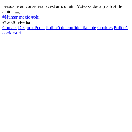
persoane au considerat acest articol util. Votează dacă ți-a fost de
ajutor.
#Numar magic
#phi
© 2026 ePedia
Contact
Despre ePedia
Politică de confidențialitate
Cookies
Politică
cookie-uri