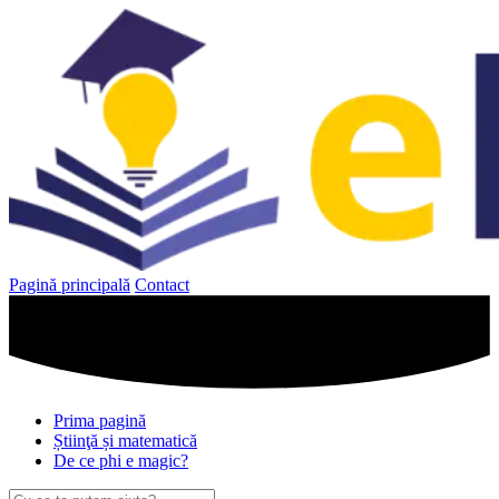
Sari
la
conținut
Pagină principală
Contact
Prima pagină
Știinţă și matematică
De ce phi e magic?
Caută