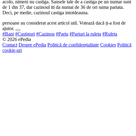
acolo, nimeni nu castiga. Sansele tale de a castiga pe un numar sunt
de 1 din 37, dar cazinoul iti da numai de 36 de ori suma pariata.
Deci, pe medie, cazinoul castiga intotdeauna.
persoane au considerat acest articol util. Votează dacă ți-a fost de
ajutor.
#Bani
#Castiguri
#Cazinou
#Pariu
#Pariuri la ruleta
#Ruleta
© 2026 ePedia
Contact
Despre ePedia
Politică de confidențialitate
Cookies
Politică
cookie-uri