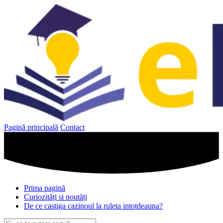
Sari
la
conținut
Pagină principală
Contact
Prima pagină
Curiozități si noutăți
De ce castiga cazinoul la ruleta intotdeauna?
Caută