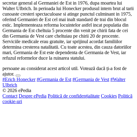
secretar general al Germaniei de Est in 1976, dupa moartea lui
Walter Ulbrich. In perioada lui Honecker produsul intern brut al tarii
cunoaste cresteri spectaculoase si atinge punctul culminant in 1975,
oferind Germaniei de Est cel mai inalt standard de trai din blocul
estic. Implementeaza reforma locuintelor astfel incat populatia din
Germania de Est cheltuia 5 procente din venit pe chirii fata de cei
din Germania de Vest care cheltuiau pe chirii 20 de procente.
Serviciile medicale erau gratuite, iar sprijinul acordat familiilor
determina cresterea natalitatii. Cu toate acestea, din cauza datoriilor
mari, Germania de Est este dependenta de Germania de Vest, iar
refuzul reformelor duce la ruinarea statului.
persoane au considerat acest articol util. Votează dacă ți-a fost de
ajutor.
#Erich Honecker
#Germania de Est
#Germania de Vest
#Walter
Ulbrich
© 2026 ePedia
Contact
Despre ePedia
Politică de confidențialitate
Cookies
Politică
cookie-uri