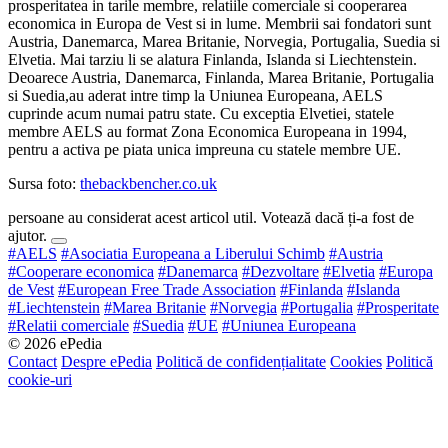
prosperitatea in tarile membre, relatiile comerciale si cooperarea
economica in Europa de Vest si in lume. Membrii sai fondatori sunt
Austria, Danemarca, Marea Britanie, Norvegia, Portugalia, Suedia si
Elvetia. Mai tarziu li se alatura Finlanda, Islanda si Liechtenstein.
Deoarece Austria, Danemarca, Finlanda, Marea Britanie, Portugalia
si Suedia,au aderat intre timp la Uniunea Europeana, AELS
cuprinde acum numai patru state. Cu exceptia Elvetiei, statele
membre AELS au format Zona Economica Europeana in 1994,
pentru a activa pe piata unica impreuna cu statele membre UE.
Sursa foto:
thebackbencher.co.uk
persoane au considerat acest articol util. Votează dacă ți-a fost de
ajutor.
#AELS
#Asociatia Europeana a Liberului Schimb
#Austria
#Cooperare economica
#Danemarca
#Dezvoltare
#Elvetia
#Europa
de Vest
#European Free Trade Association
#Finlanda
#Islanda
#Liechtenstein
#Marea Britanie
#Norvegia
#Portugalia
#Prosperitate
#Relatii comerciale
#Suedia
#UE
#Uniunea Europeana
© 2026 ePedia
Contact
Despre ePedia
Politică de confidențialitate
Cookies
Politică
cookie-uri