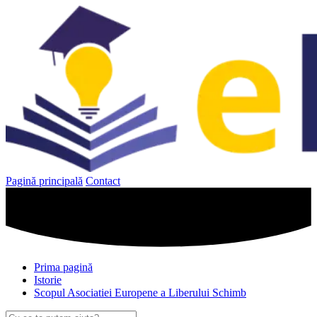
Sari
la
conținut
Pagină principală
Contact
Prima pagină
Istorie
Scopul Asociatiei Europene a Liberului Schimb
Caută