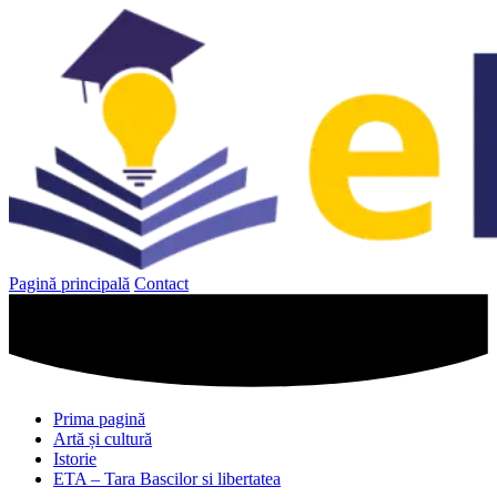
Sari
la
conținut
Pagină principală
Contact
Prima pagină
Artă și cultură
Istorie
ETA – Tara Bascilor si libertatea