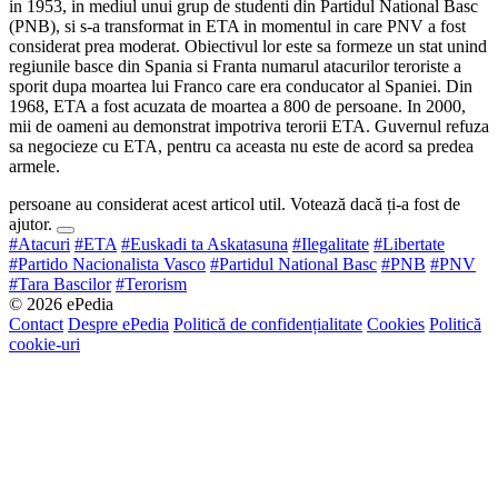
in 1953, in mediul unui grup de studenti din Partidul National Basc
(PNB), si s-a transformat in ETA in momentul in care PNV a fost
considerat prea moderat. Obiectivul lor este sa formeze un stat unind
regiunile basce din Spania si Franta numarul atacurilor teroriste a
sporit dupa moartea lui Franco care era conducator al Spaniei. Din
1968, ETA a fost acuzata de moartea a 800 de persoane. In 2000,
mii de oameni au demonstrat impotriva terorii ETA. Guvernul refuza
sa negocieze cu ETA, pentru ca aceasta nu este de acord sa predea
armele.
persoane au considerat acest articol util. Votează dacă ți-a fost de
ajutor.
#Atacuri
#ETA
#Euskadi ta Askatasuna
#Ilegalitate
#Libertate
#Partido Nacionalista Vasco
#Partidul National Basc
#PNB
#PNV
#Tara Bascilor
#Terorism
© 2026 ePedia
Contact
Despre ePedia
Politică de confidențialitate
Cookies
Politică
cookie-uri