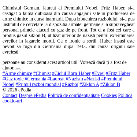
Chimistul German, laureat al Premiului Nobel, Fritz Haber, si-a
castigat o faima dubioasa din cauza angajarii sale in producerea de
arme chimice in cursa inarmarii. Dupa izbucnirea razboiului, si-a pus
institutul de cercetare la dispozitia armatei germane si a supravegheat
personal primele atacuri cu gaz de pe front. Tot el a fost cel care a
produs gazul ziklon B, utilizat ulterior de nazisti pentru exterminarea
evreilor in lagarele mortii. Ca o ironie a sortii, Haber insusi este
nevoit sa fuga din Germania dupa 1933, din cauza originii sale
evreiesti.
persoane au considerat acest articol util. Votează dacă ți-a fost de
ajutor.
#Arme chimice
#Chimist
#Ciclul Born-Haber
#Evrei
#Fritz Haber
#Gaz toxic
#Germania
#Laureat
#Nazism
#Nazisti
#Premiului
Nobel
#Primul razboi mondial
#Razboi
#Ziklon A
#Ziklon B
© 2026 ePedia
Contact
Despre ePedia
Politică de confidențialitate
Cookies
Politică
cookie-uri