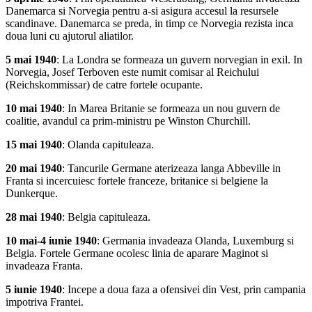
Danemarca si Norvegia pentru a-si asigura accesul la resursele
scandinave. Danemarca se preda, in timp ce Norvegia rezista inca
doua luni cu ajutorul aliatilor.
5 mai 1940
: La Londra se formeaza un guvern norvegian in exil. In
Norvegia, Josef Terboven este numit comisar al Reichului
(Reichskommissar) de catre fortele ocupante.
10 mai 1940
: In Marea Britanie se formeaza un nou guvern de
coalitie, avandul ca prim-ministru pe Winston Churchill.
15 mai 1940
: Olanda capituleaza.
20 mai 1940
: Tancurile Germane aterizeaza langa Abbeville in
Franta si incercuiesc fortele franceze, britanice si belgiene la
Dunkerque.
28 mai 1940
: Belgia capituleaza.
10 mai-4 iunie 1940
: Germania invadeaza Olanda, Luxemburg si
Belgia. Fortele Germane ocolesc linia de aparare Maginot si
invadeaza Franta.
5 iunie 1940
: Incepe a doua faza a ofensivei din Vest, prin campania
impotriva Frantei.