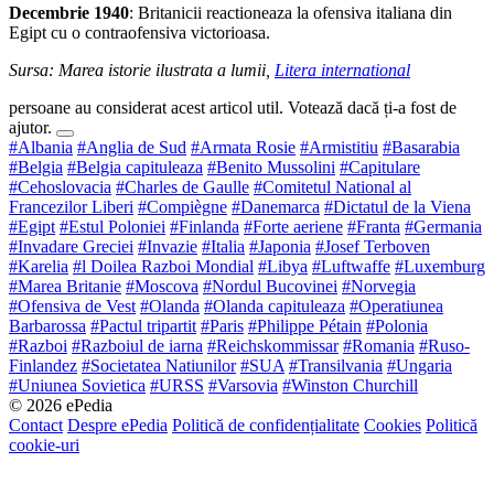
Decembrie 1940
: Britanicii reactioneaza la ofensiva italiana din
Egipt cu o contraofensiva victorioasa.
Sursa: Marea istorie ilustrata a lumii,
Litera international
persoane au considerat acest articol util. Votează dacă ți-a fost de
ajutor.
#Albania
#Anglia de Sud
#Armata Rosie
#Armistitiu
#Basarabia
#Belgia
#Belgia capituleaza
#Benito Mussolini
#Capitulare
#Cehoslovacia
#Charles de Gaulle
#Comitetul National al
Francezilor Liberi
#Compiègne
#Danemarca
#Dictatul de la Viena
#Egipt
#Estul Poloniei
#Finlanda
#Forte aeriene
#Franta
#Germania
#Invadare Greciei
#Invazie
#Italia
#Japonia
#Josef Terboven
#Karelia
#l Doilea Razboi Mondial
#Libya
#Luftwaffe
#Luxemburg
#Marea Britanie
#Moscova
#Nordul Bucovinei
#Norvegia
#Ofensiva de Vest
#Olanda
#Olanda capituleaza
#Operatiunea
Barbarossa
#Pactul tripartit
#Paris
#Philippe Pétain
#Polonia
#Razboi
#Razboiul de iarna
#Reichskommissar
#Romania
#Ruso-
Finlandez
#Societatea Natiunilor
#SUA
#Transilvania
#Ungaria
#Uniunea Sovietica
#URSS
#Varsovia
#Winston Churchill
© 2026 ePedia
Contact
Despre ePedia
Politică de confidențialitate
Cookies
Politică
cookie-uri