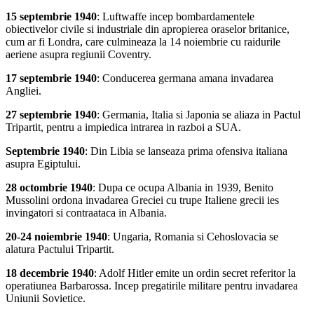
15 septembrie 1940
: Luftwaffe incep bombardamentele
obiectivelor civile si industriale din apropierea oraselor britanice,
cum ar fi Londra, care culmineaza la 14 noiembrie cu raidurile
aeriene asupra regiunii Coventry.
17 septembrie 1940
: Conducerea germana amana invadarea
Angliei.
27 septembrie 1940
: Germania, Italia si Japonia se aliaza in Pactul
Tripartit, pentru a impiedica intrarea in razboi a SUA.
Septembrie 1940
: Din Libia se lanseaza prima ofensiva italiana
asupra Egiptului.
28 octombrie 1940
: Dupa ce ocupa Albania in 1939, Benito
Mussolini ordona invadarea Greciei cu trupe Italiene grecii ies
invingatori si contraataca in Albania.
20-24 noiembrie 1940
: Ungaria, Romania si Cehoslovacia se
alatura Pactului Tripartit.
18 decembrie 1940
: Adolf Hitler emite un ordin secret referitor la
operatiunea Barbarossa. Incep pregatirile militare pentru invadarea
Uniunii Sovietice.