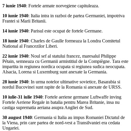
7 iunie 1940
: Fortele armate norvegiene capituleaza.
10 iunie 1940
: Italia intra in razboi de partea Germaniei, impotriva
Frantei si Marii Britanii.
14 iunie 1940
: Parisul este ocupat de fortele Germane.
18 iunie 1940
: Charles de Gaulle formeaza la Londra Comitetul
National al Francezilor Liberi.
22 iunie 1940
: Noul sef al statului francez, maresalul Philippe
Pétain, semneaza cu Germanii armistitiul de la Compiègne. Tara este
impartita in regiunea nordica ocupata si regiunea sudica neocupata.
Alsacia, Lorena si Luxemburg sunt anexate la Germania.
28 iunie 1940
: In urma notelor ultimative sovietice, Basarabia si
nordul Bucovinei sunt rapite de la Romania si anexate de URSS.
10 iulie-31 iulie 1940
: Fortele aeriene germane Luftwaffe inving
Fortele Aeriene Regale in batalia pentru Marea Britanie, insa nu
castiga suprematia aeriana asupra Angliei de Sud.
30 august 1940
: Germania si Italia au impus Romaniei Dictatul de
la Viena, prin care partea de nord-vest a Transilvaniei era cedata
Ungariei.