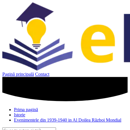
Sari
la
conținut
Pagină principală
Contact
Prima pagină
Istorie
Evenimentele din 1939-1940 in Al Doilea Război Mondial
Caută