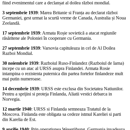
fiind evenimentul care a declanșat al doilea război mondial.
3 septembrie 1939
: Marea Britanie si Franța au declarat război
Germaniei, gest urmat la scurtă vreme de Canada, Australia și Noua
Zeelandă.
17 septembrie 1939
: Armata Roșie sovietică a atacat regiunile
răsăritene ale Poloniei în cooperare cu Germania.
27 septembrie 1939
: Varsovia capituleaza in cel de Al Doilea
Razboi Mondial.
30 noiembrie 1939
: Razboiul Ruso-Finlandez (Razboiul de Iarna)
incepe cu un atac al URSS asupra Finlandei. Armata Rosie
intampina o rezistenta puternica din partea fortelor finlandeze mult
mai putin numeroase.
14 decembrie 1939
: URSS este exclusa din Societatea Natiunilor.
Pentru a sprijini si proteja Finlanda, Aliatii vestici debarca in
Norvegia.
12 martie 1940
: URSS si Finlanda semneaza Tratatul de la
Moscova. Finlanda este obligata sa cedeze istmul Kareliei si parti
din Karelia de Est.
9 aprilie 1940
: Prin operatiunea Weserübung, Germania invadeaza