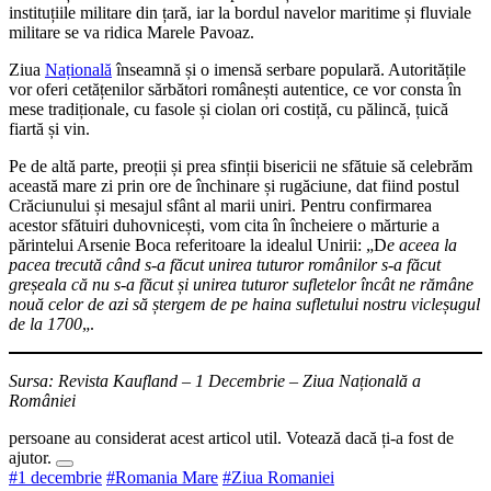
instituțiile militare din țară, iar la bordul navelor maritime și fluviale
militare se va ridica Marele Pavoaz.
Ziua
Națională
înseamnă și o imensă serbare populară. Autoritățile
vor oferi cetățenilor sărbători românești autentice, ce vor consta în
mese tradiționale, cu fasole și ciolan ori costiță, cu pălincă, țuică
fiartă și vin.
Pe de altă parte, preoții și prea sfinții bisericii ne sfătuie să celebrăm
această mare zi prin ore de închinare și rugăciune, dat fiind postul
Crăciunului și mesajul sfânt al marii uniri. Pentru confirmarea
acestor sfătuiri duhovnicești, vom cita în încheiere o mărturie a
părintelui Arsenie Boca referitoare la idealul Unirii: „D
e aceea la
pacea trecută când s-a făcut unirea tuturor românilor s-a făcut
greșeala că nu s-a făcut și unirea tuturor sufletelor încât ne rămâne
nouă celor de azi să ștergem de pe haina sufletului nostru vicleșugul
de la 1700
„.
Sursa: Revista Kaufland – 1 Decembrie – Ziua Națională a
României
persoane au considerat acest articol util. Votează dacă ți-a fost de
ajutor.
#1 decembrie
#Romania Mare
#Ziua Romaniei