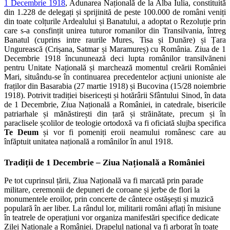
1 Decembrie 1918
, Adunarea Națională de la Alba Iulia, constituită
din 1.228 de delegați și sprijinită de peste 100.000 de români veniți
din toate colțurile Ardealului și Banatului, a adoptat o Rezoluție prin
care s-a consfințit unirea tuturor romanilor din Transilvania, întreg
Banatul (cuprins intre raurile Mures, Tisa și Dunăre) și Țara
Ungurească (Crișana, Satmar și Maramureș) cu România. Ziua de 1
Decembrie 1918 încununează deci lupta românilor transilvăneni
pentru Unitate Națională și marchează momentul creării României
Mari, situându-se în continuarea precedentelor acțiuni unioniste ale
fraților din Basarabia (27 martie 1918) și Bucovina (15/28 noiembrie
1918). Potrivit tradiției bisericești și hotărârii Sfântului Sinod, în data
de 1 Decembrie, Ziua Națională a României, in catedrale, bisericile
patriarhale și mănăstirești din țară și străinătate, precum și în
paraclisele școlilor de teologie ortodoxă va fi oficiată slujba specifica
Te Deum
și vor fi pomeniți eroii neamului românesc care au
înfăptuit unitatea națională a românilor în anul 1918.
Tradiții de 1 Decembrie – Ziua Națională a României
Pe tot cuprinsul țării, Ziua Națională va fi marcată prin parade
militare, ceremonii de depuneri de coroane și jerbe de flori la
monumentele eroilor, prin concerte de cântece ostășești și muzică
populară în aer liber. La rândul lor, militarii români aflați în misiune
în teatrele de operațiuni vor organiza manifestări specifice dedicate
Zilei Naționale a României. Drapelul național va fi arborat în toate