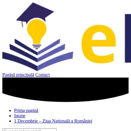
Sari
la
conținut
Pagină principală
Contact
Prima pagină
Istorie
1 Decembrie – Ziua Națională a României
Caută