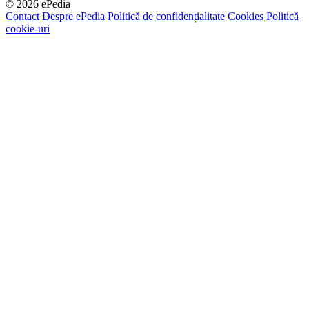
© 2026 ePedia
Contact
Despre ePedia
Politică de confidențialitate
Cookies
Politică
cookie-uri