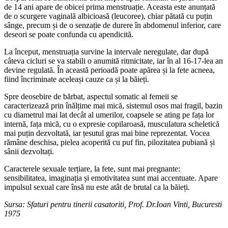
de 14 ani apare de obicei prima menstruație. Aceasta este anunțată
de o scurgere vaginală albicioasă (leucoree), chiar pătată cu puțin
sânge, precum și de o senzație de durere în abdomenul inferior, care
deseori se poate confunda cu apendicită.
La început, menstruația survine la intervale neregulate, dar după
câteva cicluri se va stabili o anumită ritmicitate, iar în al 16-17-lea an
devine regulată. În această perioadă poate apărea și la fete acneea,
fiind încriminate aceleași cauze ca și la băieți.
Spre deosebire de bărbat, aspectul somatic al femeii se
caracterizează prin înălțime mai mică, sistemul osos mai fragil, bazin
cu diametrul mai lat decât al umerilor, coapsele se ating pe fața lor
internă, fața mică, cu o expresie copilaroasă, musculatura scheletică
mai puțin dezvoltată, iar țesutul gras mai bine reprezentat. Vocea
rămâne deschisa, pielea acoperită cu puf fin, pilozitatea pubiană și
sânii dezvoltați.
Caracterele sexuale terțiare, la fete, sunt mai pregnante:
sensibilitatea, imaginația și emotivitatea sunt mai accentuate. Apare
impulsul sexual care însă nu este atât de brutal ca la băieți.
Sursa: Sfaturi pentru tinerii casatoriti, Prof. Dr.Ioan Vinti, Bucuresti
1975