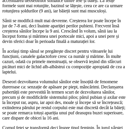
accentuarea deosebirilor somatice dintre fete și băieți. La fetițe
formele sunt mai rotunjite, bazinul se lățește, ceea ce are ca urmare
rotunjirea șoldurilor (9 ani), iar băieții sunt mai musculoși.
Sânii se modifică mult mai devreme. Creșterea lor poate începe în
jur de 7-8 ani, deci înainte apariției perilor pubieni. Frecvent însă
creșterea sânilor începe la 9 ani. Crescând în volum, sânii iau la
început forma și mărimea unei portocale mici, apoi a unei pere și
devin sferici doar în perioada finală a maturației lor.
În același timp sânul se pregătește discret pentru viitoarele lui
funcțiuni, canalele galactofore cresc ca număr și mărime. În multe
cazuri, odată cu primele menstruații, se observă ieșind din sfârcuri
picături mici de lichid alb-albăstrui cu compoziție apropiată de cea a
laptelui.
Deseori dezvoltarea volumului sânilor este însoțită de fenomene
dureroase ca: senzație de apăsare pe piept, mâncărimi. Declanșarea
pubertății este prevestită în termen scurt de dezvoltarea sânilor,
precum și de modificările sistemului pilos; părul pubian și axilar este
la început rar, aspru, iar apoi des, moale și începe să se încrețească;
extinderea părului pe restul corpului este mai discretă decât la băieți;
se poate remarca totuși apariția unui puf deasupra buzei superioare,
care dispare de obicei la 16 ani.
Corpul fetei se transformă deci înspre tipul feminin. În jurul vârstei