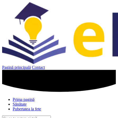
Sari
la
conținut
Pagină principală
Contact
Prima pagină
Sănătate
Pubertatea la fete
Caută