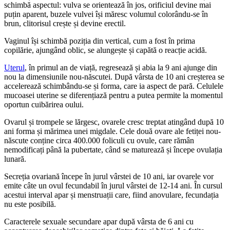
schimbă aspectul: vulva se orientează în jos, orificiul devine mai
puțin aparent, buzele vulvei își măresc volumul colorându-se în
brun, clitorisul crește și devine erectil.
Vaginul își schimbă poziția din vertical, cum a fost în prima
copilărie, ajungând oblic, se alungește și capătă o reacție acidă.
Uterul
, în primul an de viață, regresează și abia la 9 ani ajunge din
nou la dimensiunile nou-născutei. După vârsta de 10 ani creșterea se
accelerează schimbându-se și forma, care ia aspect de pară. Celulele
mucoasei uterine se diferențiază pentru a putea permite la momentul
oportun cuibărirea oului.
Ovarul și trompele se lărgesc, ovarele cresc treptat atingând după 10
ani forma și mărimea unei migdale. Cele două ovare ale fetiței nou-
născute conține circa 400.000 foliculi cu ovule, care rămân
nemodificați până la pubertate, când se maturează și începe ovulația
lunară.
Secreția ovariană începe în jurul vârstei de 10 ani, iar ovarele vor
emite câte un ovul fecundabil în jurul vârstei de 12-14 ani. În cursul
acestui interval apar și menstruații care, fiind anovulare, fecundația
nu este posibilă.
Caracterele sexuale secundare apar după vârsta de 6 ani cu