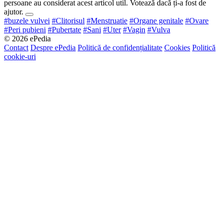
persoane au considerat acest articol util. Votează dacă ți-a fost de
ajutor.
#buzele vulvei
#Clitorisul
#Menstruatie
#Organe genitale
#Ovare
#Peri pubieni
#Pubertate
#Sani
#Uter
#Vagin
#Vulva
© 2026 ePedia
Contact
Despre ePedia
Politică de confidențialitate
Cookies
Politică
cookie-uri