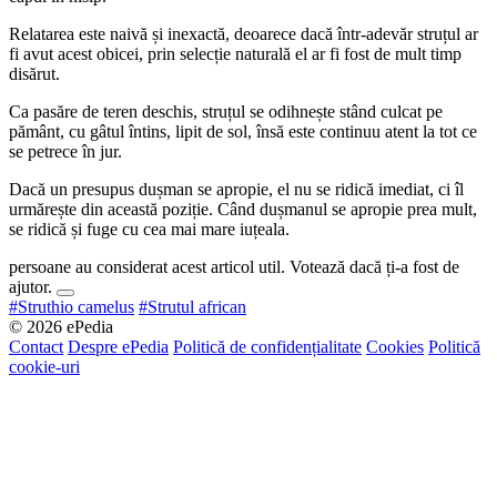
Relatarea este naivă și inexactă, deoarece dacă într-adevăr struțul ar
fi avut acest obicei, prin selecție naturală el ar fi fost de mult timp
disărut.
Ca pasăre de teren deschis, struțul se odihnește stând culcat pe
pământ, cu gâtul întins, lipit de sol, însă este continuu atent la tot ce
se petrece în jur.
Dacă un presupus dușman se apropie, el nu se ridică imediat, ci îl
urmărește din această poziție. Când dușmanul se apropie prea mult,
se ridică și fuge cu cea mai mare iuțeala.
persoane au considerat acest articol util. Votează dacă ți-a fost de
ajutor.
#Struthio camelus
#Strutul african
© 2026 ePedia
Contact
Despre ePedia
Politică de confidențialitate
Cookies
Politică
cookie-uri