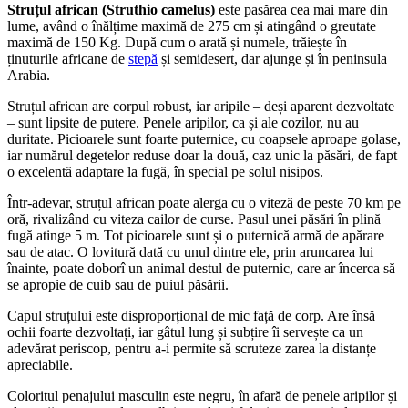
Struțul african (Struthio camelus)
este pasărea cea mai mare din
lume, având o înălțime maximă de 275 cm și atingând o greutate
maximă de 150 Kg. După cum o arată și numele, trăiește în
ținuturile africane de
stepă
și semidesert, dar ajunge și în peninsula
Arabia.
Struțul african are corpul robust, iar aripile – deși aparent dezvoltate
– sunt lipsite de putere. Penele aripilor, ca și ale cozilor, nu au
duritate. Picioarele sunt foarte puternice, cu coapsele aproape golase,
iar numărul degetelor reduse doar la două, caz unic la păsări, de fapt
o excelentă adaptare la fugă, în special pe solul nisipos.
Într-adevar, struțul african poate alerga cu o viteză de peste 70 km pe
oră, rivalizând cu viteza cailor de curse. Pasul unei păsări în plină
fugă atinge 5 m. Tot picioarele sunt și o puternică armă de apărare
sau de atac. O lovitură dată cu unul dintre ele, prin aruncarea lui
înainte, poate doborî un animal destul de puternic, care ar încerca să
se apropie de cuib sau de puiul păsării.
Capul struțului este disproporțional de mic față de corp. Are însă
ochii foarte dezvoltați, iar gâtul lung și subțire îi servește ca un
adevărat periscop, pentru a-i permite să scruteze zarea la distanțe
apreciabile.
Coloritul penajului masculin este negru, în afară de penele aripilor și