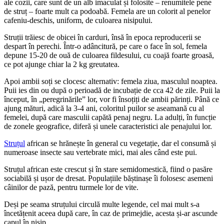
ale cozii, care sunt de un alb imaculat și folosite – renumitele pene
de struț – foarte mult ca podoabă. Femela are un colorit al penelor
cafeniu-deschis, uniform, de culoarea nisipului.
Struții trăiesc de obicei în carduri, însă în epoca reproducerii se
despart în perechi. Într-o adâncitură, pe care o face în sol, femela
depune 15-20 de ouă de culoarea fildesului, cu coajă foarte groasă,
ce pot ajunge chiar la 2 kg greutatea.
Apoi ambii soți se clocesc alternativ: femela ziua, masculul noaptea.
Puii ies din ou după o perioadă de incubație de cca 42 de zile. Puii la
început, în „peregrinările” lor, vor fi însoțiți de ambii părinți. Până ce
ajung mături, adică la 3-4 ani, coloritul puilor se aseamană cu al
femelei, după care masculii capătă penaj negru. La adulți, în funcție
de zonele geografice, diferă și unele caracteristici ale penajului lor.
Struțul
african se hrănește în general cu vegetație, dar el consumă și
numeroase insecte sau vertebrate mici, mai ales când este pui.
Struțul african este crescut și în stare semidomestică, fiind o pasăre
sociabilă și ușor de dresat. Populațiile băștinașe îi folosesc asemeni
câinilor de pază, pentru turmele lor de vite.
Deși pe seama struțului circulă multe legende, cel mai mult s-a
încetățenit aceea după care, în caz de primejdie, acesta și-ar ascunde
capul în nisip.