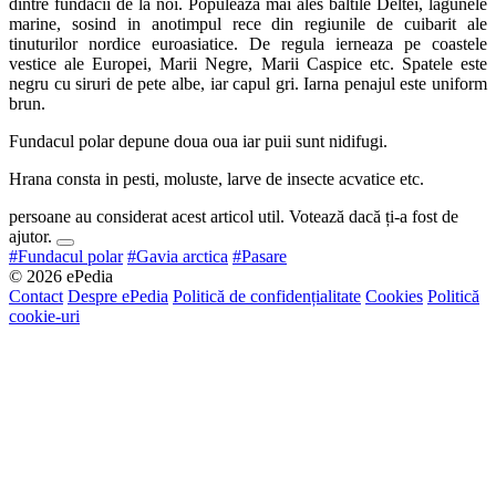
dintre fundacii de la noi. Populeaza mai ales baltile Deltei, lagunele
marine, sosind in anotimpul rece din regiunile de cuibarit ale
tinuturilor nordice euroasiatice. De regula ierneaza pe coastele
vestice ale Europei, Marii Negre, Marii Caspice etc. Spatele este
negru cu siruri de pete albe, iar capul gri. Iarna penajul este uniform
brun.
Fundacul polar depune doua oua iar puii sunt nidifugi.
Hrana consta in pesti, moluste, larve de insecte acvatice etc.
persoane au considerat acest articol util. Votează dacă ți-a fost de
ajutor.
#Fundacul polar
#Gavia arctica
#Pasare
© 2026 ePedia
Contact
Despre ePedia
Politică de confidențialitate
Cookies
Politică
cookie-uri