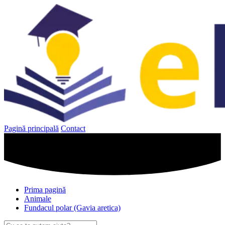
Sari
la
conținut
Pagină principală
Contact
Prima pagină
Animale
Fundacul polar (Gavia aretica)
Caută