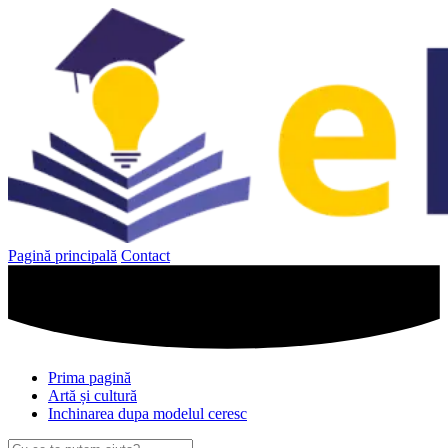
Sari
la
conținut
Pagină principală
Contact
Prima pagină
Artă și cultură
Inchinarea dupa modelul ceresc
Caută