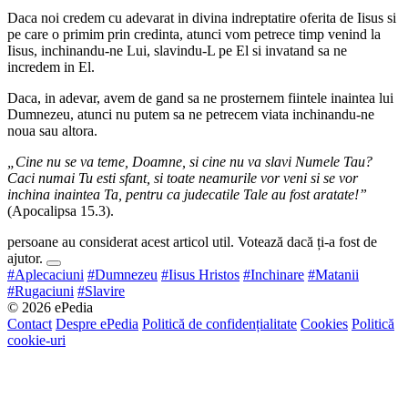
Daca noi credem cu adevarat in divina indreptatire oferita de Iisus si
pe care o primim prin credinta, atunci vom petrece timp venind la
Iisus, inchinandu-ne Lui, slavindu-L pe El si invatand sa ne
incredem in El.
Daca, in adevar, avem de gand sa ne prosternem fiintele inaintea lui
Dumnezeu, atunci nu putem sa ne petrecem viata inchinandu-ne
noua sau altora.
„Cine nu se va teme, Doamne, si cine nu va slavi Numele Tau?
Caci numai Tu esti sfant, si toate neamurile vor veni si se vor
inchina inaintea Ta, pentru ca judecatile Tale au fost aratate!”
(Apocalipsa 15.3).
persoane au considerat acest articol util. Votează dacă ți-a fost de
ajutor.
#Aplecaciuni
#Dumnezeu
#Iisus Hristos
#Inchinare
#Matanii
#Rugaciuni
#Slavire
© 2026 ePedia
Contact
Despre ePedia
Politică de confidențialitate
Cookies
Politică
cookie-uri