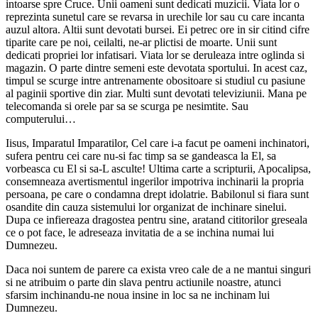
intoarse spre Cruce. Unii oameni sunt dedicati muzicii. Viata lor o
reprezinta sunetul care se revarsa in urechile lor sau cu care incanta
auzul altora. Altii sunt devotati bursei. Ei petrec ore in sir citind cifre
tiparite care pe noi, ceilalti, ne-ar plictisi de moarte. Unii sunt
dedicati propriei lor infatisari. Viata lor se deruleaza intre oglinda si
magazin. O parte dintre semeni este devotata sportului. In acest caz,
timpul se scurge intre antrenamente obositoare si studiul cu pasiune
al paginii sportive din ziar. Multi sunt devotati televiziunii. Mana pe
telecomanda si orele par sa se scurga pe nesimtite. Sau
computerului…
Iisus, Imparatul Imparatilor, Cel care i-a facut pe oameni inchinatori,
sufera pentru cei care nu-si fac timp sa se gandeasca la El, sa
vorbeasca cu El si sa-L asculte! Ultima carte a scripturii, Apocalipsa,
consemneaza avertismentul ingerilor impotriva inchinarii la propria
persoana, pe care o condamna drept idolatrie. Babilonul si fiara sunt
osandite din cauza sistemului lor organizat de inchinare sinelui.
Dupa ce infiereaza dragostea pentru sine, aratand cititorilor greseala
ce o pot face, le adreseaza invitatia de a se inchina numai lui
Dumnezeu.
Daca noi suntem de parere ca exista vreo cale de a ne mantui singuri
si ne atribuim o parte din slava pentru actiunile noastre, atunci
sfarsim inchinandu-ne noua insine in loc sa ne inchinam lui
Dumnezeu.