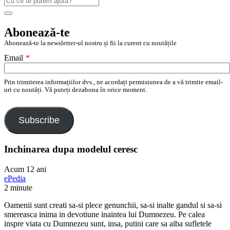
după:
Search
Abonează-te
Abonează-te la newsletter-ul nostru și fii la curent cu noutățile
Email
*
Prin trimiterea informațiilor dvs., ne acordați permisiunea de a vă trimite email-
uri cu noutăți. Vă puteți dezabona în orice moment.
Subscribe
Inchinarea dupa modelul ceresc
Acum 12 ani
ePedia
2 minute
Oamenii sunt creati sa-si plece genunchii, sa-si inalte gandul si sa-si
smereasca inima in devotiune inaintea lui Dumnezeu. Pe calea
inspre viata cu Dumnezeu sunt, insa, putini care sa aiba sufletele