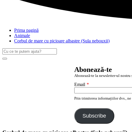
Prima pagină
Animale
Corbul de mare cu picioare albastre (Sula nebouxii)
Caută
după:
Search
Abonează-te
Abonează-te la newsletter-ul nostru ș
Email
*
Prin trimiterea informațiilor dvs., n
Subscribe