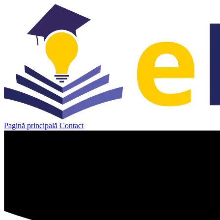
Sari
la
conținut
Pagină principală
Contact