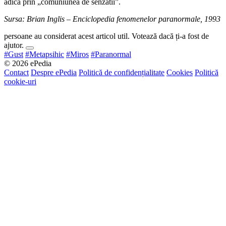
adica prin „comuniunea de senzatii”.
Sursa: Brian Inglis – Enciclopedia fenomenelor paranormale, 1993
persoane au considerat acest articol util. Votează dacă ți-a fost de
ajutor.
#Gust
#Metapsihic
#Miros
#Paranormal
© 2026 ePedia
Contact
Despre ePedia
Politică de confidențialitate
Cookies
Politică
cookie-uri