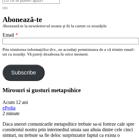
după:
Search
Abonează-te
Abonează-te la newsletter-ul nostru și fii la curent cu noutățile
Email
*
Prin trimiterea informațiilor dvs., ne acordați permisiunea de a vă trimite email-
uri cu noutăți. Vă puteți dezabona în orice moment.
Subscribe
Mirosuri si gusturi metapsihice
Acum 12 ani
ePedia
2 minute
Daca uneori comunicarile metapsihice trebuie sa-si forteze cale spre
constientul nostru prin intermediul unuia sau altuia dintre cele cinci
simturi, nu trebuie sa fie deloc surprinzator faptul ca exista o