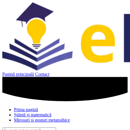
Sari
la
conținut
Pagină principală
Contact
Prima pagină
Știinţă și matematică
Mirosuri si gusturi metapsihice
Caută