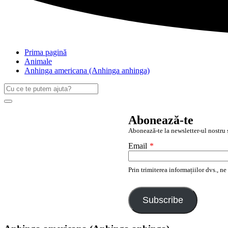
Prima pagină
Animale
Anhinga americana (Anhinga anhinga)
Caută
după:
Search
Abonează-te
Abonează-te la newsletter-ul nostru ș
Email
*
Prin trimiterea informațiilor dvs., n
Subscribe