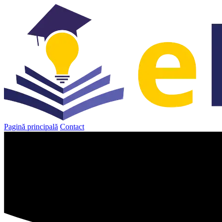
Sari
la
conținut
Pagină principală
Contact