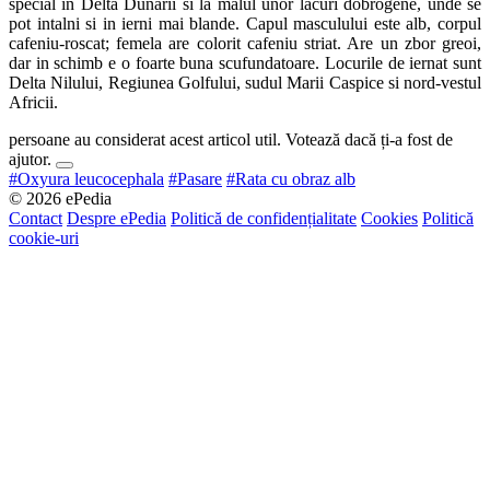
special in Delta Dunarii si la malul unor lacuri dobrogene, unde se
pot intalni si in ierni mai blande. Capul masculului este alb, corpul
cafeniu-roscat; femela are colorit cafeniu striat. Are un zbor greoi,
dar in schimb e o foarte buna scufundatoare. Locurile de iernat sunt
Delta Nilului, Regiunea Golfului, sudul Marii Caspice si nord-vestul
Africii.
persoane au considerat acest articol util. Votează dacă ți-a fost de
ajutor.
#Oxyura leucocephala
#Pasare
#Rata cu obraz alb
© 2026 ePedia
Contact
Despre ePedia
Politică de confidențialitate
Cookies
Politică
cookie-uri