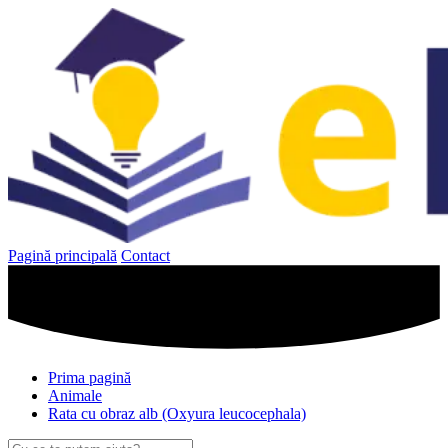
Sari
la
conținut
Pagină principală
Contact
Prima pagină
Animale
Rata cu obraz alb (Oxyura leucocephala)
Caută