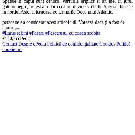
Spatele si capul sunt cenusii, varfurile aripilor si un inel in jurul
gatului negre; in rest alb. Iarna capul devine si el alb. Specia cloceste
in nordul Asiei si ierneaza pe tarmurile Oceanului Atlantic.
persoane au considerat acest articol util. Votează dacă ți-a fost de
ajutor.
#Larus sabini
#Pasare
#Pescarusul cu coada scobita
© 2026 ePedia
Contact
Despre ePedia
Politică de confidențialitate
Cookies
Politică
cookie-uri