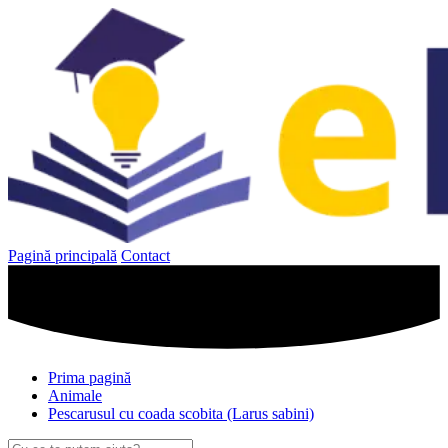
Sari
la
conținut
Pagină principală
Contact
Prima pagină
Animale
Pescarusul cu coada scobita (Larus sabini)
Caută