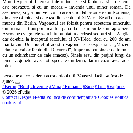
Muntii Apuseni. Interesant de retinut este si faptul ca sina de lemn
este prevazuta si cu un macaz – inventia unui miner roman. De
asemenea, si „primul vehicul” care a circulat pe sine e din Romania,
din aceeasi mina, si dateaza din secolul al XIV-lea. Se afla in acelasi
muzeu din Berlin. Vagonetul era folosit pentru scoaterea minerului
din mina si transportarea lui pana la steampurile din apropiere.
Asemenea vagonete s-au intrebuintat in aceleasi scopuri si in Anglia,
dar de-abia la inceputul secolului al XVII-lea, deci cu 200 de ani
mai tarziu. Un model al acestui vagonet este expus si la „Muzeul
tehnic al cailor ferate din Bucuresti”, impreuna cu sinele de lemn si
cu un schimbator de cale (macaz). Sinele erau din prajini lungi de
lemn, vagonetul avea roti speciale din lemn, dar macazul avea ac si
inima.
persoane au considerat acest articol util. Votează dacă ți-a fost de
ajutor.
#Berlin
#Brad
#Inventie
#Mina
#Romania
#Sine
#Tren
#Vagonet
© 2026 ePedia
Contact
Despre ePedia
Politică de confidențialitate
Cookies
Politică
cookie-uri