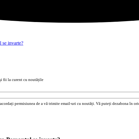
 se invarte?
i fii la curent cu noutățile
e acordați permisiunea de a vă trimite email-uri cu noutăți. Vă puteți dezabona în o