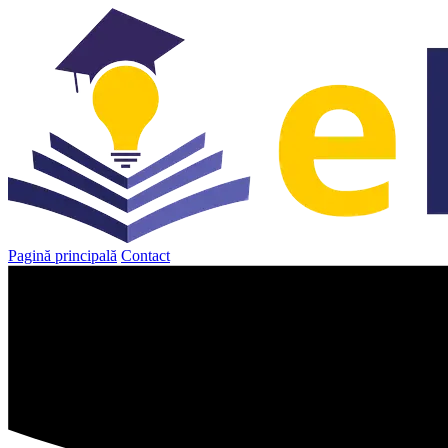
Sari
la
conținut
Pagină principală
Contact