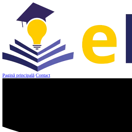
Sari
la
conținut
Pagină principală
Contact