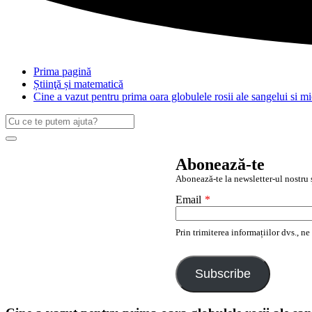
Prima pagină
Știinţă și matematică
Cine a vazut pentru prima oara globulele rosii ale sangelui si mi
Caută
după:
Search
Abonează-te
Abonează-te la newsletter-ul nostru ș
Email
*
Prin trimiterea informațiilor dvs., n
Subscribe