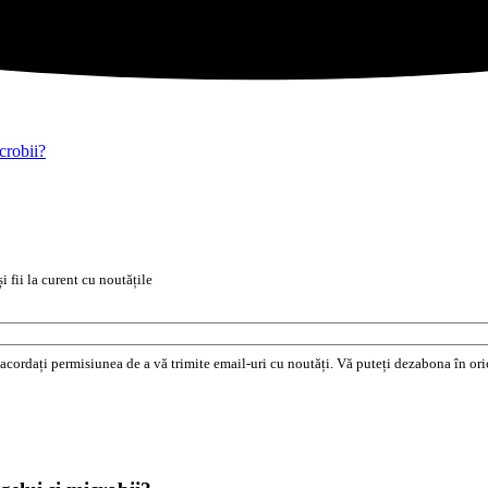
crobii?
i fii la curent cu noutățile
e acordați permisiunea de a vă trimite email-uri cu noutăți. Vă puteți dezabona în o