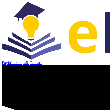
Sari
la
conținut
Pagină principală
Contact