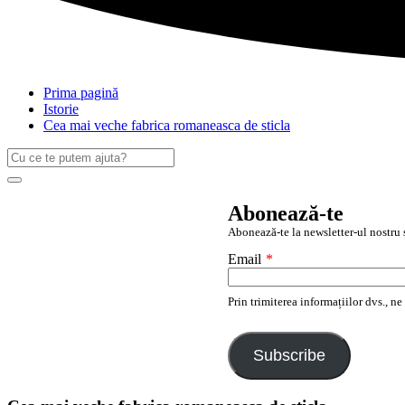
Prima pagină
Istorie
Cea mai veche fabrica romaneasca de sticla
Caută
după:
Search
Abonează-te
Abonează-te la newsletter-ul nostru ș
Email
*
Prin trimiterea informațiilor dvs., n
Subscribe