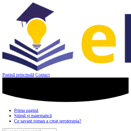
Sari
la
conținut
Pagină principală
Contact
Prima pagină
Știinţă și matematică
Ce savant roman a creat seroterapia?
Caută