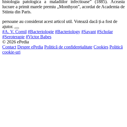
histologia patologica a maladiilor infectioase” (1885). Aceasta
lucrare a primit marele premiu „Monthyon”, acordat de Academia de
Stiinta din Paris.
persoane au considerat acest articol util. Votează dacă ți-a fost de
ajutor.
#A. V. Cornil
#Bacteriologie
#Bacteriology
#Savant
#Scholar
#Seroterapie
#Victor Babes
© 2026 ePedia
Contact
Despre ePedia
Politică de confidențialitate
Cookies
Politică
cookie-uri