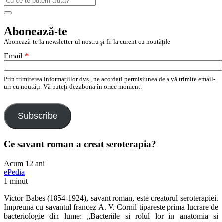
după:
Search
Abonează-te
Abonează-te la newsletter-ul nostru și fii la curent cu noutățile
Email
*
Prin trimiterea informațiilor dvs., ne acordați permisiunea de a vă trimite email-
uri cu noutăți. Vă puteți dezabona în orice moment.
Subscribe
Ce savant roman a creat seroterapia?
Acum 12 ani
ePedia
1 minut
Victor Babes (1854-1924), savant roman, este creatorul seroterapiei.
Impreuna cu savantul francez A. V. Cornil tipareste prima lucrare de
bacteriologie din lume: „Bacteriile si rolul lor in anatomia si