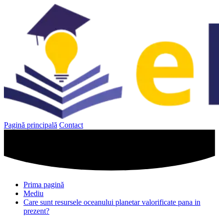
Sari
la
conținut
Pagină principală
Contact
Prima pagină
Mediu
Care sunt resursele oceanului planetar valorificate pana in
prezent?