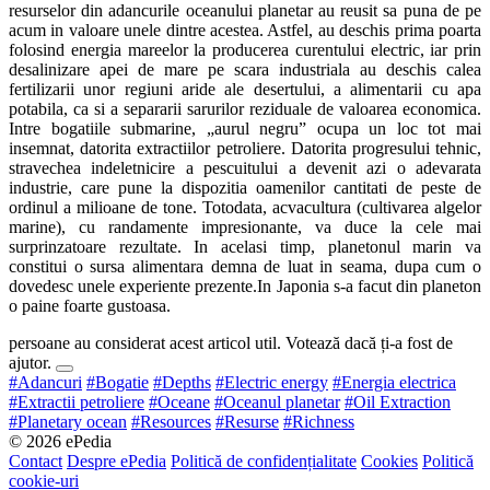
resurselor din adancurile oceanului planetar au reusit sa puna de pe
acum in valoare unele dintre acestea. Astfel, au deschis prima poarta
folosind energia mareelor la producerea curentului electric, iar prin
desalinizare apei de mare pe scara industriala au deschis calea
fertilizarii unor regiuni aride ale desertului, a alimentarii cu apa
potabila, ca si a separarii sarurilor reziduale de valoarea economica.
Intre bogatiile submarine, „aurul negru” ocupa un loc tot mai
insemnat, datorita extractiilor petroliere. Datorita progresului tehnic,
stravechea indeletnicire a pescuitului a devenit azi o adevarata
industrie, care pune la dispozitia oamenilor cantitati de peste de
ordinul a milioane de tone. Totodata, acvacultura (cultivarea algelor
marine), cu randamente impresionante, va duce la cele mai
surprinzatoare rezultate. In acelasi timp, planetonul marin va
constitui o sursa alimentara demna de luat in seama, dupa cum o
dovedesc unele experiente prezente.In Japonia s-a facut din planeton
o paine foarte gustoasa.
persoane au considerat acest articol util. Votează dacă ți-a fost de
ajutor.
#Adancuri
#Bogatie
#Depths
#Electric energy
#Energia electrica
#Extractii petroliere
#Oceane
#Oceanul planetar
#Oil Extraction
#Planetary ocean
#Resources
#Resurse
#Richness
© 2026 ePedia
Contact
Despre ePedia
Politică de confidențialitate
Cookies
Politică
cookie-uri