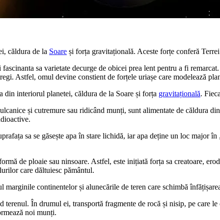
ei, căldura de la
Soare
și forța gravitațională. Aceste forțe conferă Terrei 
i fascinanta sa varietate decurge de obicei prea lent pentru a fi remarcat.
tregi. Astfel, omul devine constient de forțele uriașe care modelează pla
 din interiorul planetei, căldura de la Soare și forța
gravitațională
. Fiec
ulcanice și cutremure sau ridicând munți, sunt alimentate de căldura din
dioactive.
suprafața sa se găsește apa în stare lichidă, iar apa deține un loc major 
rmă de ploaie sau ninsoare. Astfel, este inițiată forța sa creatoare, erod
alurilor care dăltuiesc pământul.
l marginile continentelor și alunecările de teren care schimbă înfățișare
ând terenul. În drumul ei, transportă fragmente de rocă și nisip, pe care
 formează noi munți.