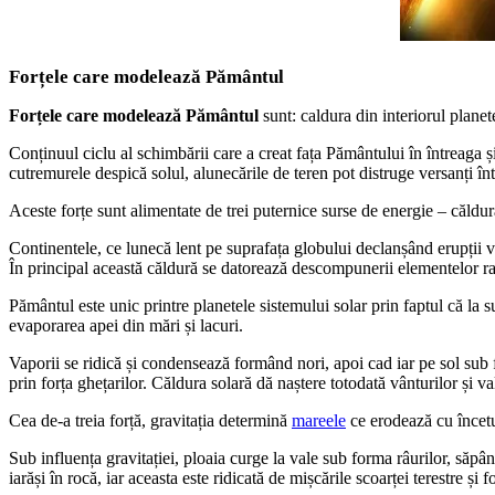
Forțele care modelează Pământul
Forțele care modelează Pământul
sunt: caldura din interiorul planet
Conținuul ciclu al schimbării care a creat fața Pământului în întreaga ș
cutremurele despică solul, alunecările de teren pot distruge versanți în
Aceste forțe sunt alimentate de trei puternice surse de energie – căldura
Continentele, ce lunecă lent pe suprafața globului declanșând erupții v
În principal această căldură se datorează descompunerii elementelor ra
Pământul este unic printre planetele sistemului solar prin faptul că la 
evaporarea apei din mări și lacuri.
Vaporii se ridică și condensează formând nori, apoi cad iar pe sol sub fo
prin forța ghețarilor. Căldura solară dă naștere totodată vânturilor și v
Cea de-a treia forță, gravitația determină
mareele
ce erodează cu încetu
Sub influența gravitației, ploaia curge la vale sub forma râurilor, săp
iarăși în rocă, iar aceasta este ridicată de mișcările scoarței terestre și