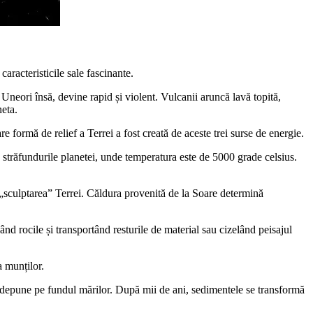
caracteristicile sale fascinante.
 Uneori însă, devine rapid și violent. Vulcanii aruncă lavă topită,
neta.
are formă de relief a Terrei a fost creată de aceste trei surse de energie.
 străfundurile planetei, unde temperatura este de 5000 grade celsius.
în „sculptarea” Terrei. Căldura provenită de la Soare determină
ând rocile și transportând resturile de material sau cizelând peisajul
a munților.
 le depune pe fundul mărilor. După mii de ani, sedimentele se transformă