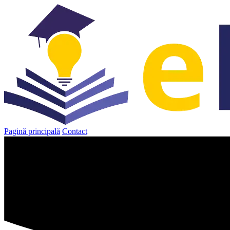
Sari
la
conținut
Pagină principală
Contact