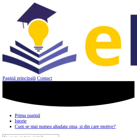
Sari
la
conținut
Pagină principală
Contact
Prima pagină
Istorie
Cum se mai numea altadata oina, si din care motive?
Caută