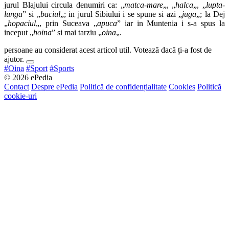
jurul Blajului circula denumiri ca: „
matca-mare
„, „
halca
„, „
lupta-
lunga
” si „
baciul
„; in jurul Sibiului i se spune si azi „
juga
„; la Dej
„
hopaciul
„, prin Suceava „
apuca
” iar in Muntenia i s-a spus la
inceput „
hoina
” si mai tarziu „
oina
„.
persoane au considerat acest articol util. Votează dacă ți-a fost de
ajutor.
#Oina
#Sport
#Sports
© 2026 ePedia
Contact
Despre ePedia
Politică de confidențialitate
Cookies
Politică
cookie-uri