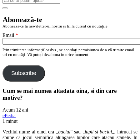
după:
Search
Abonează-te
Abonează-te la newsletter-ul nostru și fii la curent cu noutățile
Email
*
Prin trimiterea informațiilor dvs., ne acordați permisiunea de a vă trimite email-
uri cu noutăți. Vă puteți dezabona în orice moment.
Subscribe
Cum se mai numea altadata oina, si din care
motive?
Acum 12 ani
ePedia
1 minut
Vechiul nume al oinei era „
baciul
” sau „
lupii si baciul
„, intrucat se
spune ca jocul semnifica alungarea lupilor care atacau stanele. In