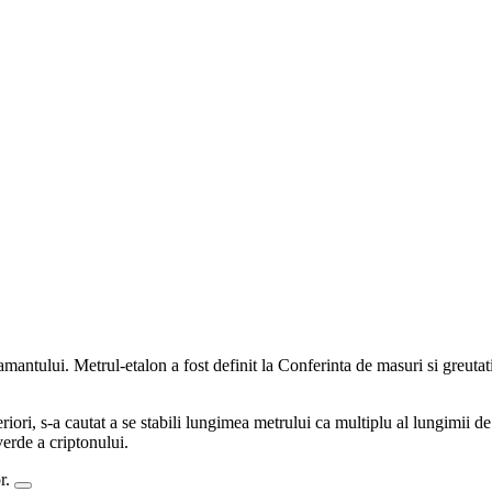
amantului. Metrul-etalon a fost definit la Conferinta de masuri si greutat
eriori, s-a cautat a se stabili lungimea metrului ca multiplu al lungimii d
verde a criptonului.
or.