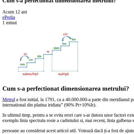
Cum s-a perfectionat dimensionarea metrului?
Acum 12 ani
ePedia
1 minut
Cum s-a perfectionat dimensionarea metrului?
Metrul
a fost initial, la 1791, ca a 40.000.000-a parte din meridianul p
international din platina iridiata” (90% Pt+10%Ir).
In ultimul timp, pentru a se evita erori care s-ar datora unor factori ext
exemplu linia spectrala rosie a cadmiului si, mai recent, linia galbena-
persoane au considerat acest articol util. Votează dacă ți-a fost de ajut