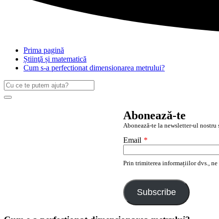
Prima pagină
Știinţă și matematică
Cum s-a perfectionat dimensionarea metrului?
Caută
după:
Search
Abonează-te
Abonează-te la newsletter-ul nostru ș
Email
*
Prin trimiterea informațiilor dvs., n
Subscribe