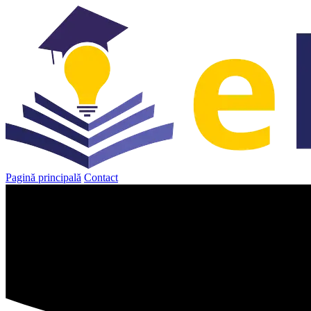
Sari
la
conținut
Pagină principală
Contact