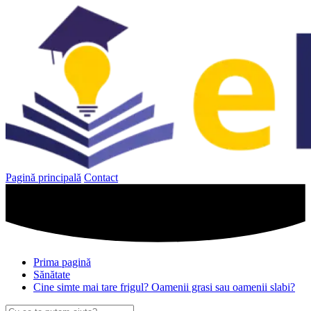
Sari
la
conținut
Pagină principală
Contact
Prima pagină
Sănătate
Cine simte mai tare frigul? Oamenii grasi sau oamenii slabi?
Caută