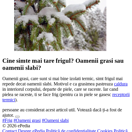
Cine simte mai tare frigul? Oamenii grasi sau
oamenii slabi?
Oamenii grasi, care sunt si mai bine izolati termic, simt frigul mai
repede decat oamenii slabi. Motivul e ca grasimea pastreaza
caldura
in interiorul corpului, departe de piele, care se raceste. Iar cand
pielea se raceste, ti se face frig (pentru ca in piele se gasesc
receptorii
termici
).
persoane au considerat acest articol util. Votează dacă ți-a fost de
ajutor.
#Frig
#Oameni grasi
#Oameni slabi
© 2026 ePedia
Contact
Despre ePedia
Politică de confidențialitate
Cookies
Politică