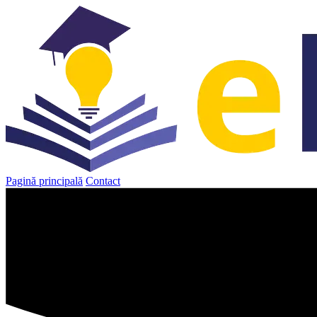
Sari
la
conținut
Pagină principală
Contact