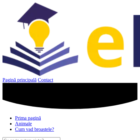
Sari
la
conținut
Pagină principală
Contact
Prima pagină
Animale
Cum vad broastele?
Caută