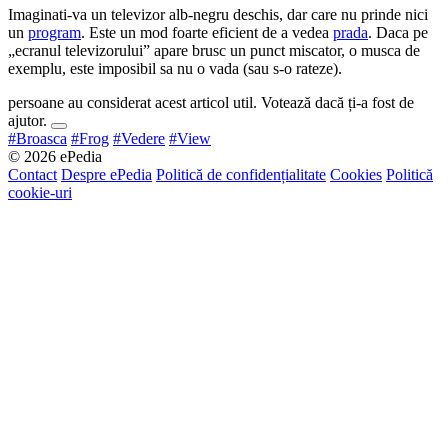
Imaginati-va un televizor alb-negru deschis, dar care nu prinde nici
un
program
. Este un mod foarte eficient de a vedea
prada
. Daca pe
„ecranul televizorului” apare brusc un punct miscator, o musca de
exemplu, este imposibil sa nu o vada (sau s-o rateze).
persoane au considerat acest articol util. Votează dacă ți-a fost de
ajutor.
#Broasca
#Frog
#Vedere
#View
© 2026 ePedia
Contact
Despre ePedia
Politică de confidențialitate
Cookies
Politică
cookie-uri