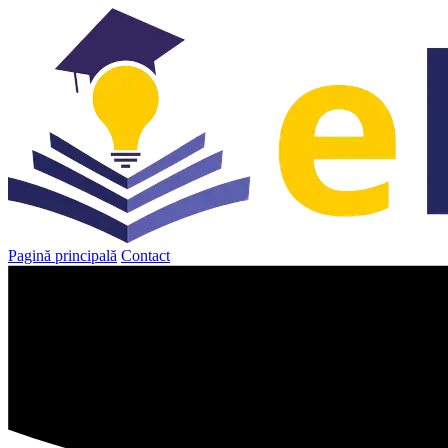
Sari
la
conținut
Pagină principală
Contact