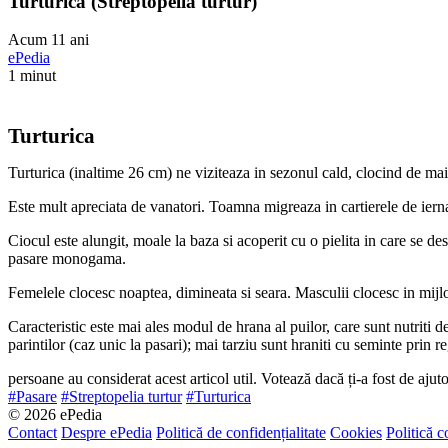
Turturica (Streptopelia turtur)
Acum 11 ani
ePedia
1 minut
Turturica
Turturica (inaltime 26 cm) ne viziteaza in sezonul cald, clocind de mai 
Este mult apreciata de vanatori. Toamna migreaza in cartierele de iern
Ciocul este alungit, moale la baza si acoperit cu o pielita in care se d
pasare monogama.
Femelele clocesc noaptea, dimineata si seara. Masculii clocesc in mijloc
Caracteristic este mai ales modul de hrana al puilor, care sunt nutriti d
parintilor (caz unic la pasari); mai tarziu sunt hraniti cu seminte prin r
persoane au considerat acest articol util. Votează dacă ți-a fost de ajut
#Pasare
#Streptopelia turtur
#Turturica
© 2026 ePedia
Contact
Despre ePedia
Politică de confidențialitate
Cookies
Politică c