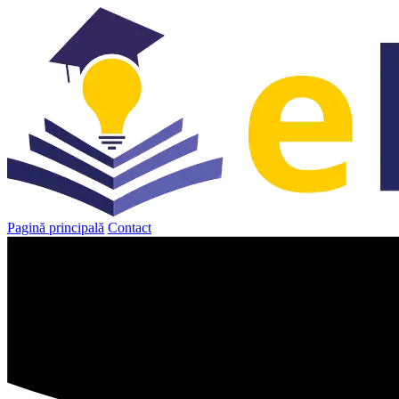
Sari
la
conținut
Pagină principală
Contact