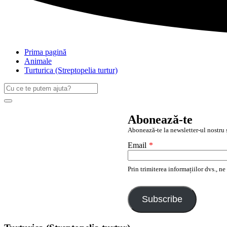
Prima pagină
Animale
Turturica (Streptopelia turtur)
Caută
după:
Search
Abonează-te
Abonează-te la newsletter-ul nostru ș
Email
*
Prin trimiterea informațiilor dvs., n
Subscribe