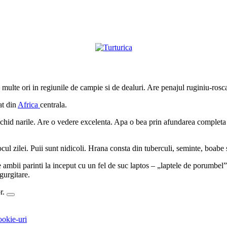
multe ori in regiunile de campie si de dealuri. Are penajul ruginiu-roscat
at din
Africa
centrala.
eschid narile. Are o vedere excelenta. Apa o bea prin afundarea completa 
ul zilei. Puii sunt nidicoli. Hrana consta din tuberculi, seminte, boabe s
e ambii parinti la inceput cu un fel de suc laptos – „laptele de porumbel”
egurgitare.
or.
ookie-uri