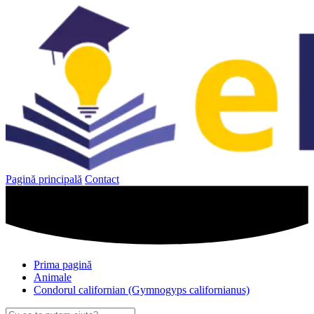
Sari
la
conținut
Pagină principală
Contact
Prima pagină
Animale
Condorul californian (Gymnogyps californianus)
Caută