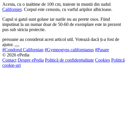
Acesta, cu o inaltime de 100 cm, traieste in muntii din sudul
Californiei
. Corpul este cenusiu, cu varful aripilor albicioase.
Capul si gatul sunt golase iar narile nu au perete osos. Fiind
imputinat la un numar doar de 50-60 de exemplare este in prezent
pus sub stricta protectie.
persoane au considerat acest articol util. Votează dacă ți-a fost de
ajutor.
#Condorul Californian
#Gymnogyps californianus
#Pasare
© 2026 ePedia
Contact
Despre ePedia
Politică de confidențialitate
Cookies
Politică
cookie-uri