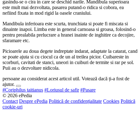
gasindu-se o cira in care se deschid narile. Mandibula superioara
este mult mai dezvoltata, pasarea putand-o ridica si cobora, ea
nefiind fixata in mod rigid la oasele craniului.
Mandibula inferioara este scurta, trunchiata si poate fi miscata si
dinainte inapoi. Limba este in general carnoasa si groasa, folosind-o
pentru prealabila prelucrare a hranei inainte de inghitire ca decojire,
sfaramare etc.
Picioarele au doua degete indreptate indarat, adaptate la catarat, cand
se poate ajuta si cu ciocul ca de un al treilea picior. Cuibareste in
scorburi, cavitati de stanci, uneori in cuiburi de termite si rar pe sol.
Puii au o dezvoltare nidicola.
persoane au considerat acest articol util. Votează dacă ți-a fost de
ajutor.
#Coriphilus taitianus
#Loriusul de safir
#Pasare
© 2026 ePedia
Contact
Despre ePedia
Politică de confidențialitate
Cookies
Politică
cookie-uri