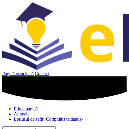
Sari
la
conținut
Pagină principală
Contact
Prima pagină
Animale
Loriusul de safir (Coriphilus taitianus)
Caută