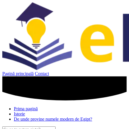
Sari
la
conținut
Pagină principală
Contact
Prima pagină
Istorie
De unde provine numele modern de Egipt?
Caută