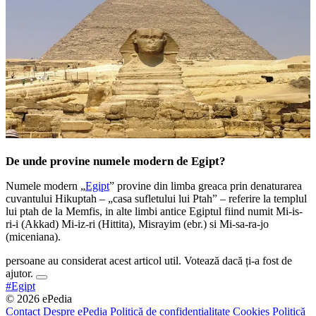
De unde provine numele modern de Egipt?
Numele modern „
Egipt
” provine din limba greaca prin denaturarea
cuvantului Hikuptah – „casa sufletului lui Ptah” – referire la templul
lui ptah de la Memfis, in alte limbi antice Egiptul fiind numit Mi-is-
ri-i (Akkad) Mi-iz-ri (Hittita), Misrayim (ebr.) si Mi-sa-ra-jo
(miceniana).
persoane au considerat acest articol util. Votează dacă ți-a fost de
ajutor.
#Egipt
© 2026 ePedia
Contact
Despre ePedia
Politică de confidențialitate
Cookies
Politică