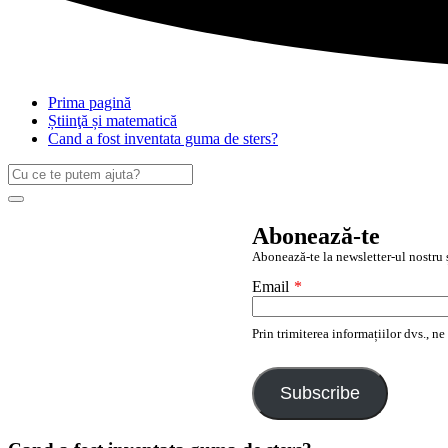
Prima pagină
Știinţă și matematică
Cand a fost inventata guma de sters?
Caută
după:
Search
Abonează-te
Abonează-te la newsletter-ul nostru ș
Email
*
Prin trimiterea informațiilor dvs., n
Subscribe