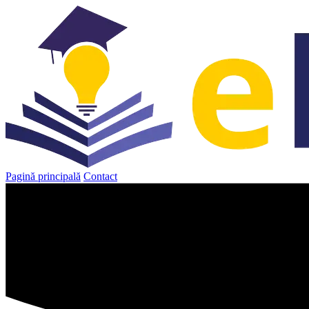
Sari
la
conținut
Pagină principală
Contact