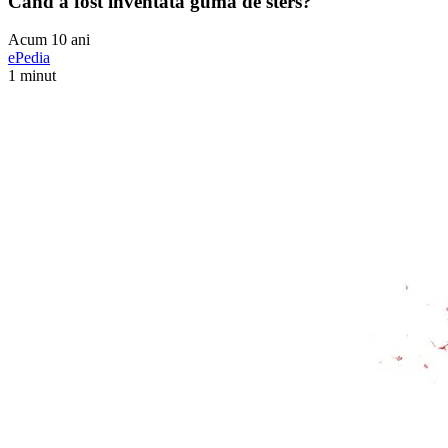
Cand a fost inventata guma de sters?
Acum 10 ani
ePedia
1 minut