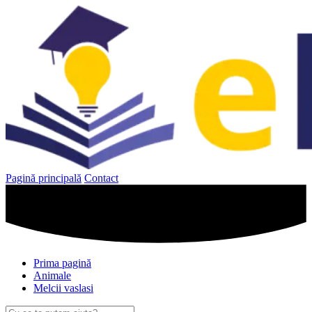
Sari
la
conținut
Pagină principală
Contact
Prima pagină
Animale
Melcii vaslasi
Caută