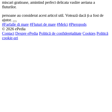
miscari gratioase, amintind perfect delicata vaslire aeriana a
fluturilor.
persoane au considerat acest articol util. Votează dacă ți-a fost de
ajutor.
#Farfalle di mare
#Fluturi de mare
#Melci
#Pteropods
© 2026 ePedia
Contact
Despre ePedia
Politică de confidențialitate
Cookies
Politică
cookie-uri