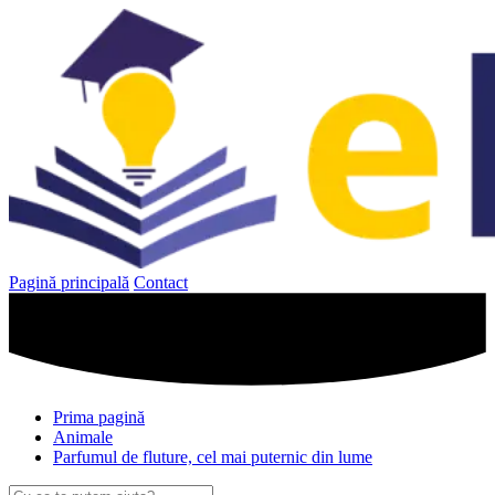
Sari
la
conținut
Pagină principală
Contact
Prima pagină
Animale
Parfumul de fluture, cel mai puternic din lume
Caută