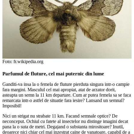
Foto: fr.wikipedia.org
Parfumul de fluture, cel mai puternic din lume
Ganditi-va insa la o femela de fluture pierduta singura intr-o campie
fara margini. Masculul cel mai apropiat, atat de arzator dorit,
asteapta un semn la 11 km departare. Cum ar putea femela sa se faca
remarcata intr-o astfel de situatie fara iesire? Lansand un semnal?
Imposibil!
Nici un strigat nu strabate 11 km. Facand semnale optice? De
neconceput. Ochiul cu fatete al insectelor nu distinge imagini decat
pana la o suta de metri. Degajand o substanta mirositoare? Inutil,
deoarece nici chiar cel mai inzestrat caine de vanatoare, capabil de a