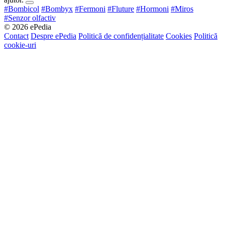
#Bombicol
#Bombyx
#Fermoni
#Fluture
#Hormoni
#Miros
#Senzor olfactiv
© 2026 ePedia
Contact
Despre ePedia
Politică de confidențialitate
Cookies
Politică
cookie-uri