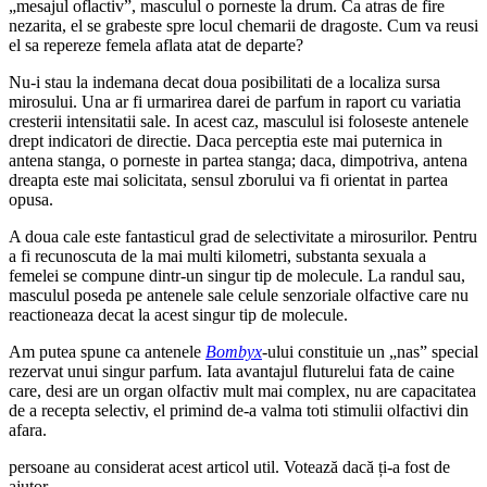
„mesajul oflactiv”, masculul o porneste la drum. Ca atras de fire
nezarita, el se grabeste spre locul chemarii de dragoste. Cum va reusi
el sa repereze femela aflata atat de departe?
Nu-i stau la indemana decat doua posibilitati de a localiza sursa
mirosului. Una ar fi urmarirea darei de parfum in raport cu variatia
cresterii intensitatii sale. In acest caz, masculul isi foloseste antenele
drept indicatori de directie. Daca perceptia este mai puternica in
antena stanga, o porneste in partea stanga; daca, dimpotriva, antena
dreapta este mai solicitata, sensul zborului va fi orientat in partea
opusa.
A doua cale este fantasticul grad de selectivitate a mirosurilor. Pentru
a fi recunoscuta de la mai multi kilometri, substanta sexuala a
femelei se compune dintr-un singur tip de molecule. La randul sau,
masculul poseda pe antenele sale celule senzoriale olfactive care nu
reactioneaza decat la acest singur tip de molecule.
Am putea spune ca antenele
Bombyx
-ului constituie un „nas” special
rezervat unui singur parfum. Iata avantajul fluturelui fata de caine
care, desi are un organ olfactiv mult mai complex, nu are capacitatea
de a recepta selectiv, el primind de-a valma toti stimulii olfactivi din
afara.
persoane au considerat acest articol util. Votează dacă ți-a fost de
ajutor.