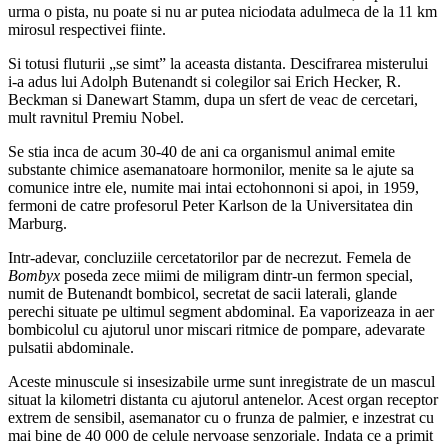
urma o pista, nu poate si nu ar putea niciodata adulmeca de la 11 km
mirosul respectivei fiinte.
Si totusi fluturii „se simt” la aceasta distanta. Descifrarea misterului
i-a adus lui Adolph Butenandt si colegilor sai Erich Hecker, R.
Beckman si Danewart Stamm, dupa un sfert de veac de cercetari,
mult ravnitul Premiu Nobel.
Se stia inca de acum 30-40 de ani ca organismul animal emite
substante chimice asemanatoare hormonilor, menite sa le ajute sa
comunice intre ele, numite mai intai ectohonnoni si apoi, in 1959,
fermoni de catre profesorul Peter Karlson de la Universitatea din
Marburg.
Intr-adevar, concluziile cercetatorilor par de necrezut. Femela de
Bombyx
poseda zece miimi de miligram dintr-un fermon special,
numit de Butenandt bombicol, secretat de sacii laterali, glande
perechi situate pe ultimul segment abdominal. Ea vaporizeaza in aer
bombicolul cu ajutorul unor miscari ritmice de pompare, adevarate
pulsatii abdominale.
Aceste minuscule si insesizabile urme sunt inregistrate de un mascul
situat la kilometri distanta cu ajutorul antenelor. Acest organ receptor
extrem de sensibil, asemanator cu o frunza de palmier, e inzestrat cu
mai bine de 40 000 de celule nervoase senzoriale. Indata ce a primit