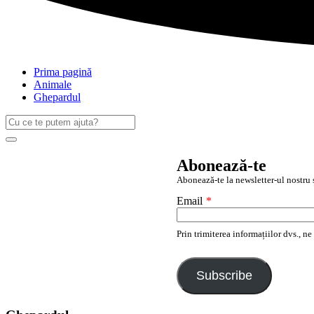
Prima pagină
Animale
Ghepardul
Caută
după:
Search
Abonează-te
Abonează-te la newsletter-ul nostru ș
Email
*
Prin trimiterea informațiilor dvs., n
Subscribe