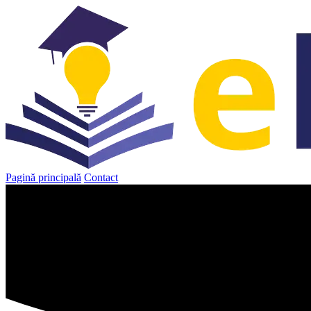
Sari
la
conținut
Pagină principală
Contact