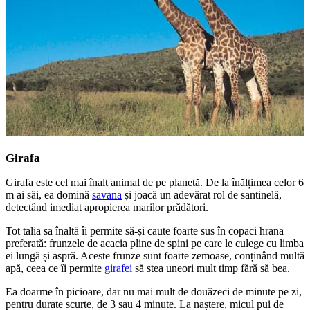
Girafa
Girafa este cel mai înalt animal de pe planetă. De la înălțimea celor 6
m ai săi, ea domină
savana
și joacă un adevărat rol de santinelă,
detectând imediat apropierea marilor prădători.
Tot talia sa înaltă îi permite să-și caute foarte sus în copaci hrana
preferată: frunzele de acacia pline de spini pe care le culege cu limba
ei lungă și aspră. Aceste frunze sunt foarte zemoase, conținând multă
apă, ceea ce îi permite
girafei
să stea uneori mult timp fără să bea.
Ea doarme în picioare, dar nu mai mult de douăzeci de minute pe zi,
pentru durate scurte, de 3 sau 4 minute. La naștere, micul pui de