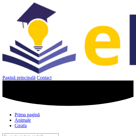
Sari
la
conținut
Pagină principală
Contact
Prima pagină
Animale
Girafa
Caută