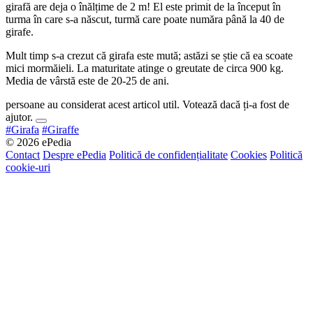
girafă are deja o înălțime de 2 m! El este primit de la început în
turma în care s-a născut, turmă care poate număra până la 40 de
girafe.
Mult timp s-a crezut că girafa este mută; astăzi se știe că ea scoate
mici mormăieli. La maturitate atinge o greutate de circa 900 kg.
Media de vârstă este de 20-25 de ani.
persoane au considerat acest articol util. Votează dacă ți-a fost de
ajutor.
#Girafa
#Giraffe
© 2026 ePedia
Contact
Despre ePedia
Politică de confidențialitate
Cookies
Politică
cookie-uri