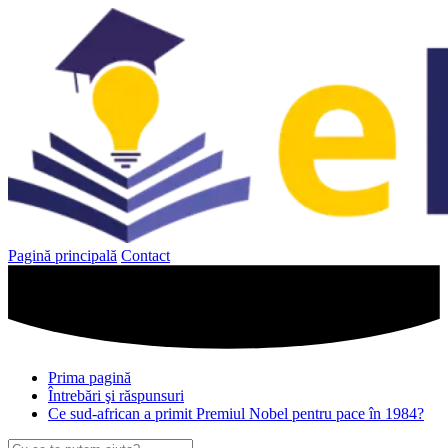
Sari
la
conținut
Pagină principală
Contact
Prima pagină
Întrebări şi răspunsuri
Ce sud-african a primit Premiul Nobel pentru pace în 1984?
Caută