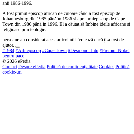
anii 1986-1996.
A fost primul episcop african de culoare când a fost episcop de
Johannesburg din 1985 până în 1986 și apoi arhiepiscop de Cape
Town din 1986 până în 1996. El a căutat să îmbine ideile africane și
religioase prin teologie.
persoane au considerat acest articol util. Votează dacă ți-a fost de
ajutor.
#1984
#Arhiepiscop
#Cape Town
#Desmond Tutu
#Premiul Nobel
pentru pace
© 2026 ePedia
Contact
Despre ePedia
Politică de confidențialitate
Cookies
Politică
cookie-uri