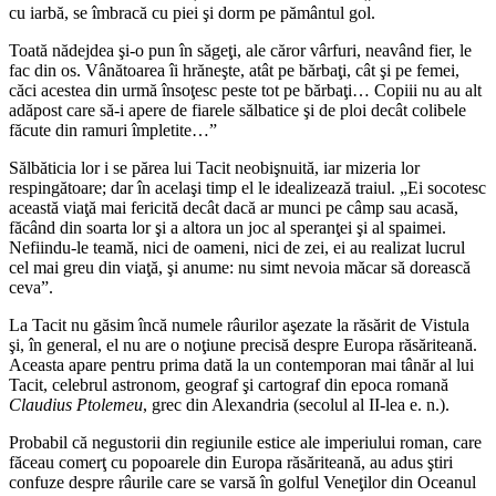
cu iarbă, se îmbracă cu piei şi dorm pe pământul gol.
Toată nădejdea şi-o pun în săgeţi, ale căror vârfuri, neavând fier, le
fac din os. Vânătoarea îi hrăneşte, atât pe bărbaţi, cât şi pe femei,
căci acestea din urmă însoţesc peste tot pe bărbaţi… Copiii nu au alt
adăpost care să-i apere de fiarele sălbatice şi de ploi decât colibele
făcute din ramuri împletite…”
Sălbăticia lor i se părea lui Tacit neobişnuită, iar mizeria lor
respingătoare; dar în acelaşi timp el le idealizează traiul. „Ei socotesc
această viaţă mai fericită decât dacă ar munci pe câmp sau acasă,
făcând din soarta lor şi a altora un joc al speranţei şi al spaimei.
Nefiindu-le teamă, nici de oameni, nici de zei, ei au realizat lucrul
cel mai greu din viaţă, şi anume: nu simt nevoia măcar să dorească
ceva”.
La Tacit nu găsim încă numele râurilor aşezate la răsărit de Vistula
şi, în general, el nu are o noţiune precisă despre Europa răsăriteană.
Aceasta apare pentru prima dată la un contemporan mai tânăr al lui
Tacit, celebrul astronom, geograf şi cartograf din epoca romană
Claudius Ptolemeu
, grec din Alexandria (secolul al II-lea e. n.).
Probabil că negustorii din regiunile estice ale imperiului roman, care
făceau comerţ cu popoarele din Europa răsăriteană, au adus ştiri
confuze despre râurile care se varsă în golful Veneţilor din Oceanul