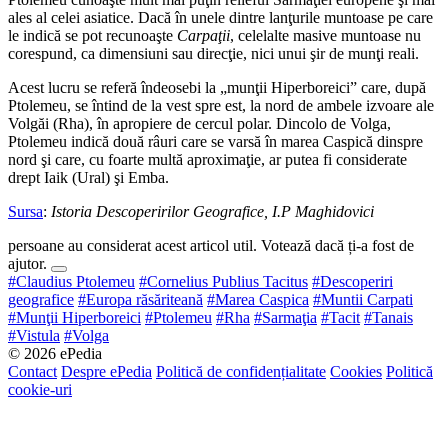
ales al celei asiatice. Dacă în unele dintre lanţurile muntoase pe care
le indică se pot recunoaşte
Carpaţii
, celelalte masive muntoase nu
corespund, ca dimensiuni sau direcţie, nici unui şir de munţi reali.
Acest lucru se referă îndeosebi la „munţii Hiperboreici” care, după
Ptolemeu, se întind de la vest spre est, la nord de ambele izvoare ale
Volgăi (Rha), în apropiere de cercul polar. Dincolo de Volga,
Ptolemeu indică două râuri care se varsă în marea Caspică dinspre
nord şi care, cu foarte multă aproximaţie, ar putea fi considerate
drept Iaik (Ural) şi Emba.
Sursa
:
Istoria Descoperirilor Geografice, I.P Maghidovici
persoane au considerat acest articol util. Votează dacă ți-a fost de
ajutor.
#Claudius Ptolemeu
#Cornelius Publius Tacitus
#Descoperiri
geografice
#Europa răsăriteană
#Marea Caspica
#Muntii Carpati
#Munţii Hiperboreici
#Ptolemeu
#Rha
#Sarmaţia
#Tacit
#Tanais
#Vistula
#Volga
© 2026 ePedia
Contact
Despre ePedia
Politică de confidențialitate
Cookies
Politică
cookie-uri