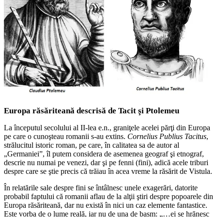
Europa răsăriteană descrisă de Tacit şi Ptolemeu
La începutul secolului al II-lea e.n., graniţele acelei părţi din Europa
pe care o cunoşteau romanii s-au extins.
Cornelius Publius Tacitus
,
strălucitul istoric roman, pe care, în calitatea sa de autor al
„Germaniei”, îl putem considera de asemenea geograf şi etnograf,
descrie nu numai pe venezi, dar şi pe fenni (fini), adică acele triburi
despre care se ştie precis că trăiau în acea vreme la răsărit de Vistula.
În relatările sale despre fini se întâlnesc unele exagerări, datorite
probabil faptului că romanii aflau de la alţii ştiri despre popoarele din
Europa răsăriteană, dar nu există în nici un caz elemente fantastice.
Este vorba de o lume reală, iar nu de una de basm: „…ei se hrănesc