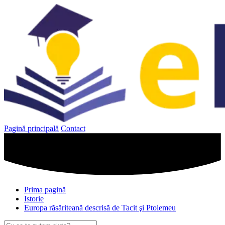
Sari
la
conținut
Pagină principală
Contact
Prima pagină
Istorie
Europa răsăriteană descrisă de Tacit şi Ptolemeu
Caută