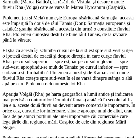
Sarmatic (Marea Baltică), la răsărit de Vistula, şi despre marele
fluviu Rha (Volga) care se varsă în Marea Hyrcanum (Caspică).
Ptolemeu (ca şi Mela) numeşte Europa răsăriteană Sarmaţia; aceasta
este împărţită în două de râul Tanais (Don): Sarmaţia europeană şi
asiatică: graniţa răsăriteană a acesteia din urmă o constituie fluviul
Rha. Ptolemeu cunoştea destul de bine râul Tanais, de la izvoare
până la vărsare.
El ştia că acesta îşi schimbă cursul de la sud-est spre sud-vest şi iţea
o ipoteză destul de exactă şi despre direcţia în care curge fluviul
Rha: pe cursul superior — spre est, iar pe cursul mijlociu — spre
sud-vest, apropiindu-se mult de Tanais; pe cursul inferior — spre
sud-sud-est. Probabil că Ptolemeu a auzit şi de Kama: acolo unde
fluviul Rha coteşte spre sud-vest în el se varsă dinspre stânga o altă
apă pe care Ptolemeu o denumeşte tot Rha.
Apariţia Volgăi (Rha) pe harta geografică a lumii antice şi indicarea
mai precisă a contururilor Donului (Tanais) arată că în secolul al II-
lea e.n. aceste două fluvii au devenit artere comerciale importante. În
orice caz, cursurile lor inferioare, situate aproape unul de altul, erau
încă de pe atunci porţiuni ale unei importante căi comerciale care
lega ţările din regiunea mării Caspice de cele din regiunea Mării
Negre.
Ptolemeu cunoaşte mult mai puţin relieful Sarmaţiei europene şi mai