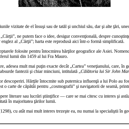
le vizitate de el însuşi sau de tatăl şi unchiul său, dar şi alte ţări, uneo
e „Cărţii”, ne putem face o idee, desigur convenţională, despre cunoştinţ
englez al „Cărţii”; harta este reprodusă aici într-o formă simplificată.
arele folosite pentru întocmirea hărţilor geografice ale Asiei. Nomencl
isferul lumii din 1459 al lui Fra Mauro.
oare, adesea mult mai puţin exacte decât „Cartea” veneţianului, care, în g
absurde fantezii şi chiar minciuni, intitulată „
Călătoria lui Sir John Man
r descoperiri. Hărţile întocmite sub puternica influenţă a lui Polo au fost
t o carte de căpătâi pentru „cosmografii” şi navigatorii de seamă, print
 literare sau lucrări ştiinţifice — care se mai citesc cu interes şi astăzi.
ată în majoritatea ţărilor lumii.
98), cu atât mai mult interes trezeşte ea, nu numai la specialiştii în geogr