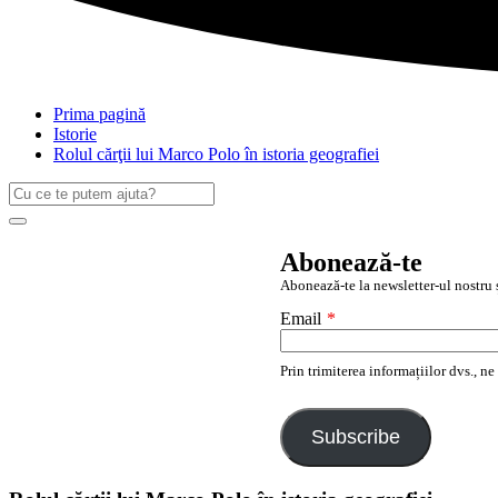
Prima pagină
Istorie
Rolul cărţii lui Marco Polo în istoria geografiei
Caută
după:
Search
Abonează-te
Abonează-te la newsletter-ul nostru ș
Email
*
Prin trimiterea informațiilor dvs., n
Subscribe