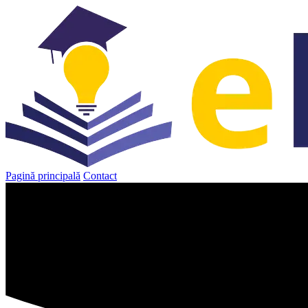
Sari
la
conținut
Pagină principală
Contact