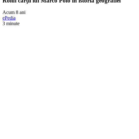
Rolul cărţii lui Marco Polo în istoria geografiei
Acum 8 ani
ePedia
3 minute