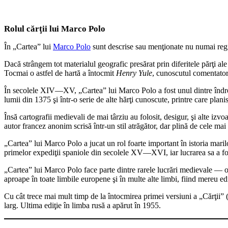
Rolul cărţii lui Marco Polo
În „Cartea” lui
Marco Polo
sunt descrise sau menţionate nu numai regiuni
Dacă strângem tot materialul geografic presărat prin diferitele părţi al
Tocmai o astfel de hartă a întocmit
Henry Yule
, cunoscutul comentator 
În secolele XIV—XV, „Cartea” lui Marco Polo a fost unul dintre îndrept
lumii din 1375 şi într-o serie de alte hărţi cunoscute, printre care plan
Însă cartografii medievali de mai târziu au folosit, desigur, şi alte izv
autor francez anonim scrisă într-un stil atrăgător, dar plină de cele mai 
„Cartea” lui Marco Polo a jucat un rol foarte important în istoria marilo
primelor expediţii spaniole din secolele XV—XVI, iar lucrarea sa a fos
„Cartea” lui Marco Polo face parte dintre rarele lucrări medievale — opere
aproape în toate limbile europene şi în multe alte limbi, fiind mereu edit
Cu cât trece mai mult timp de la întocmirea primei versiuni a „Cărţii” (12
larg. Ultima ediţie în limba rusă a apărut în 1955.