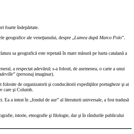
ri foarte îndepărtate.
ele geografice ale veneţianului, despre „
Lumea după Marco Polo
”.
atura sa geografică este repetată în mare măsură pe harta catalană a
eneral, a respectat adevărul; s-a folosit, de asemenea, o carte a unui
deville
” (personaj imaginar).
 folosite de organizatorii şi conducătorii expediţiilor portugheze şi ai
re care şi Columb.
 Ea a intrat în „fondul de aur” al literaturii universale, a fost tradusă
afie, istorie, etnografie şi filologie, dar şi în rândurile publicului