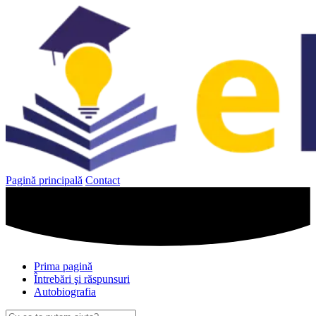
Sari
la
conținut
Pagină principală
Contact
Prima pagină
Întrebări şi răspunsuri
Autobiografia
Caută