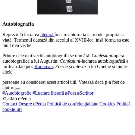
Autobiografia
Reprezintă lucrarea
literară
în care autorul ia ca model propria sa
viață. Termenul datează din secolul al XVIII-lea, însă forma sa este
mult mai veche.
Printre cele mai vechi autobiografii se numără:
Confesiuni
-opera
autobiografică a lui Augustin;
Confesiuni
-lucrarea autobiografică a
lui Jean-Jacques
Rousseau
;
Poezie și adevăr
a lui Goethe și multe
altele.
persoane au considerat acest articol util. Votează dacă ți-a fost de
ajutor.
#Autobiografie
#Lucrare literară
#Poet
#Scriitor
© 2026 ePedia
Contact
Despre ePedia
Politică de confidențialitate
Cookies
Politică
cookie-uri