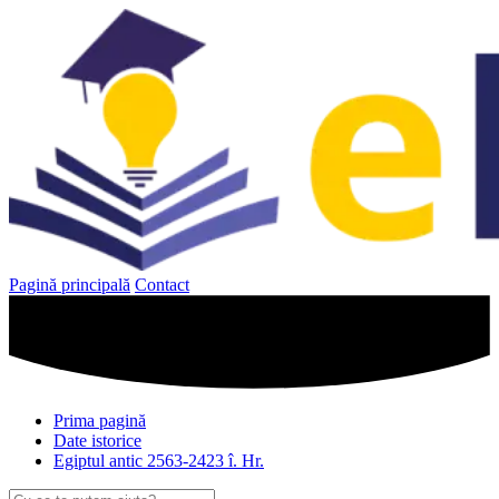
Sari
la
conținut
Pagină principală
Contact
Prima pagină
Date istorice
Egiptul antic 2563-2423 î. Hr.
Caută