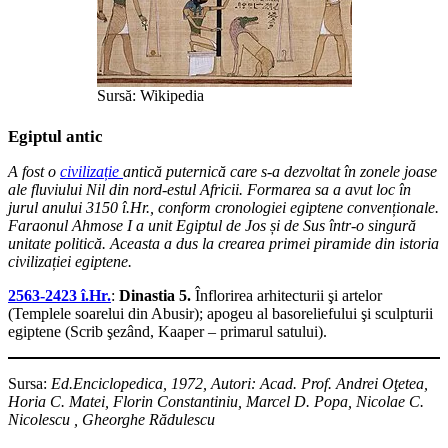
Sursă: Wikipedia
Egiptul antic
A fost o
civilizație
antică puternică care s-a dezvoltat în zonele joase
ale fluviului Nil din nord-estul Africii. Formarea sa a avut loc în
jurul anului 3150 î.Hr., conform cronologiei egiptene convenționale.
Faraonul Ahmose I a unit Egiptul de Jos și de Sus într-o singură
unitate politică. Aceasta a dus la crearea primei piramide din istoria
civilizației egiptene.
2563-2423 î.Hr.
:
Dinastia 5.
Înflorirea arhitecturii şi artelor
(Templele soarelui din Abusir); apogeu al basoreliefului şi sculpturii
egiptene (Scrib şezând, Kaaper – primarul satului).
Sursa:
Ed.Enciclopedica, 1972, Autori: Acad. Prof. Andrei Oţetea,
Horia C. Matei, Florin Constantiniu, Marcel D. Popa, Nicolae C.
Nicolescu , Gheorghe Rădulescu