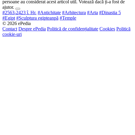
persoane au considerat acest articol util. Votează dacă ți-a fost de
ajutor.
#2563-2423 î. Hr.
#Antichitate
#Arhitectura
#Arta
#Dinastia 5
#Egipt
#Sculptura egipteanpă
#Temple
© 2026 ePedia
Contact
Despre ePedia
Politică de confidențialitate
Cookies
Politică
cookie-uri