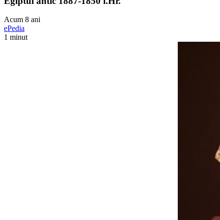
Egiptul antic 1887-1850 î.Hr.
Acum 8 ani
ePedia
1 minut