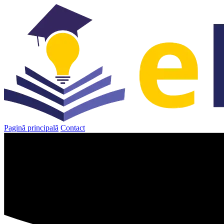
Sari
la
conținut
Pagină principală
Contact