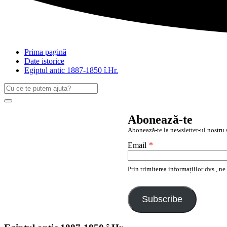
Prima pagină
Date istorice
Egiptul antic 1887-1850 î.Hr.
Caută
după:
Search
Abonează-te
Abonează-te la newsletter-ul nostru ș
Email
*
Prin trimiterea informațiilor dvs., n
Subscribe