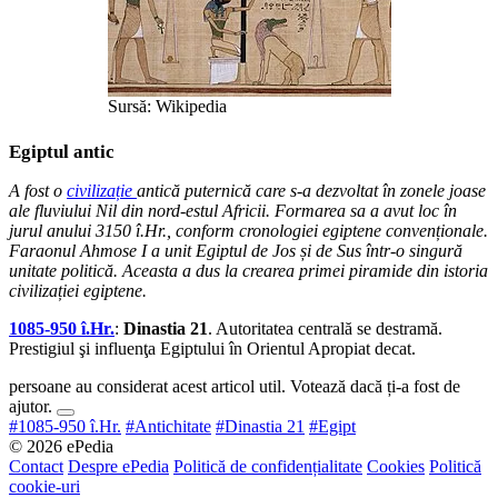
Sursă: Wikipedia
Egiptul antic
A fost o
civilizație
antică puternică care s-a dezvoltat în zonele joase
ale fluviului Nil din nord-estul Africii. Formarea sa a avut loc în
jurul anului 3150 î.Hr., conform cronologiei egiptene convenționale.
Faraonul Ahmose I a unit Egiptul de Jos și de Sus într-o singură
unitate politică. Aceasta a dus la crearea primei piramide din istoria
civilizației egiptene.
1085-950 î.Hr.
:
Dinastia 21
. Autoritatea centrală se destramă.
Prestigiul şi influenţa Egiptului în Orientul Apropiat decat.
persoane au considerat acest articol util. Votează dacă ți-a fost de
ajutor.
#1085-950 î.Hr.
#Antichitate
#Dinastia 21
#Egipt
© 2026 ePedia
Contact
Despre ePedia
Politică de confidențialitate
Cookies
Politică
cookie-uri