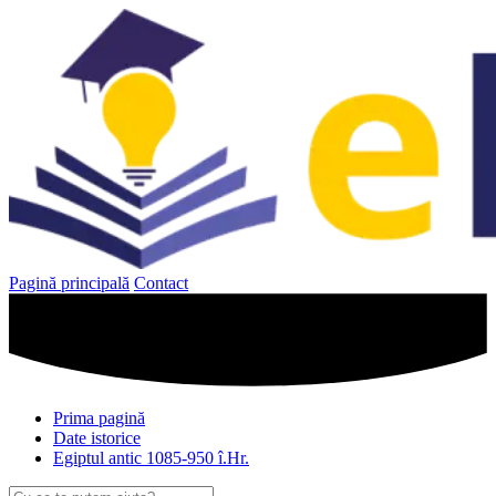
Sari
la
conținut
Pagină principală
Contact
Prima pagină
Date istorice
Egiptul antic 1085-950 î.Hr.
Caută